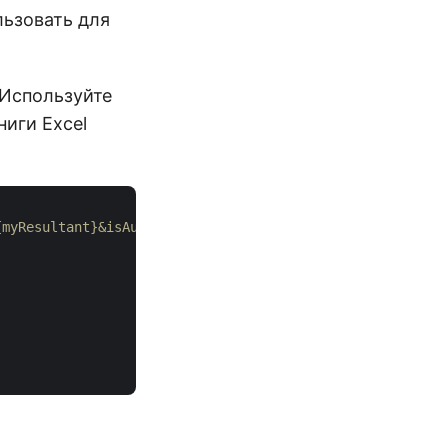
льзовать для
 Используйте
иги Excel
{myResultant}&isAutoFitRows=false&isAutoFitColumns=false