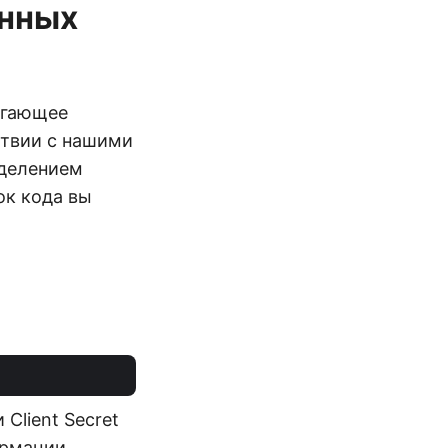
енных
агающее
ствии с нашими
зделением
ок кода вы
 Client Secret
ормации,