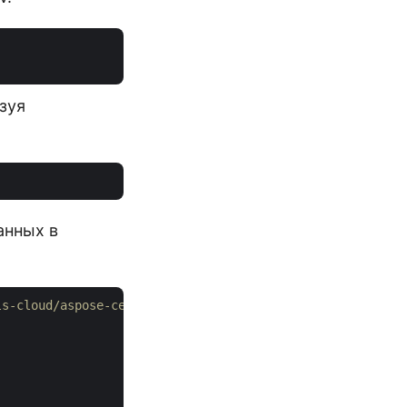
зуя
анных в
ls-cloud/aspose-cells-cloud-dotnet