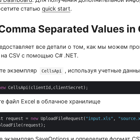
осетите статью
quick start
.
 Comma Separated Values in
редоставляет все детали о том, как мы можем пр
 на CSV с помощью C# .NET.
йте экземпляр
, используя учетные данны
CellsApi
new
те файл Excel в облачное хранилище
st request = 
new
 UploadFileRequest(
"input.xls"
, 
"source.
е экземпляр SaveOptions и определите формат CS