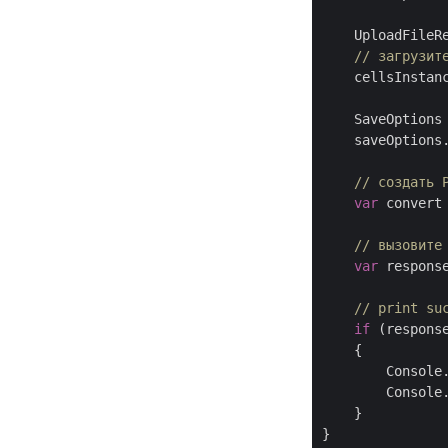
    UploadFileR
// загрузит
    cellsInstanc
    SaveOptions
    saveOptions
// создать 
var
 convert
// вызовите
var
 respons
// print su
if
 (respons
    {

        Console
        Console.
    }
