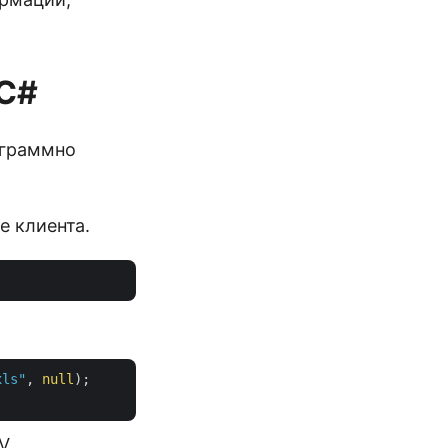
 C#
ограммно
е клиента.
xls"
, 
null
);

V.