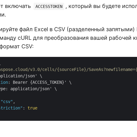
ет включать
, который вы будете испо
ACCESSTOKEN
ии.
ируйте файл Excel в CSV (разделенный запятыми)
анду cURL для преобразования вашей рабочей кн
в формат CSV:


aspose.cloud/v3.0/cells/{sourceFile}/SaveAs?newfilename=
pplication/json' \

tion
: Bearer {ACCESS_TOKEN}' \

ype: application/json' \

 
"csv"
,

striction"
: 
true