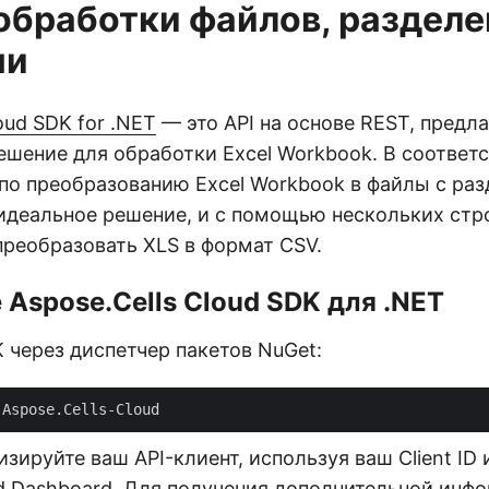
 обработки файлов, раздел
ми
oud SDK for .NET
— это API на основе REST, предл
ешение для обработки Excel Workbook. В соответ
по преобразованию Excel Workbook в файлы с ра
 идеальное решение, и с помощью нескольких стр
преобразовать XLS в формат CSV.
 Aspose.Cells Cloud SDK для .NET
 через диспетчер пакетов NuGet:
зируйте ваш API-клиент, используя ваш Client ID и
d Dashboard
. Для получения дополнительной инф