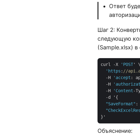
Ответ буд
авторизац
Шаг 2: Конверт
следующую ком
(Sample.xlsx) 
curl -X 
'POST
' \
'https
:
//api.
  -H 
'accept
: a
  -H 
'authoriza
  -H 
'Content
-T
  -d '{

"SaveFormat"
:
"CheckExcelRe
Объяснение: