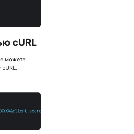
ью cURL
же можете
 cURL.
XXXXX&client_secret=XXXXXXXXXXXXXXXXXXXXXXXXX"
 \
