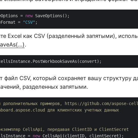
eOptions = 
new
 SaveOptions();

eFormat = 
"CSV"
те Excel как CSV (разделенный запятыми), исполь
aveAs(…)
.
т файл CSV, который сохраняет вашу структуру д
ачений, разделенных запятыми.
я дополнительных примеров, https://github.com/aspose-cel
hboard.aspose.cloud для клиентских учетных данных
экземпляр CellsApi, передавая ClientID и ClientSecret
llsInstance = 
new
 CellsApi(clientID, clientSecret);
