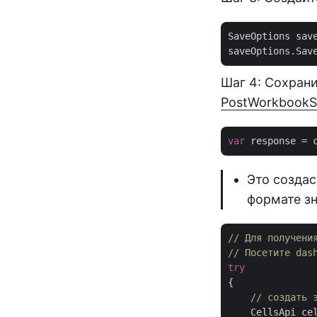
SaveOptions sav
saveOptions.Sav
Шаг 4: Сохрани
PostWorkbookS
var
Это создас
формате зн
// Для получени
// Посетите das
try
{

// создать 
    CellsApi ce