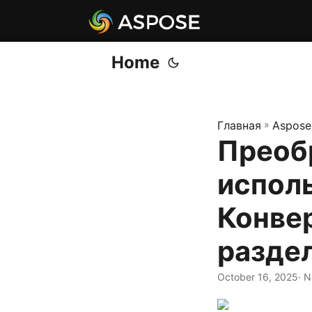
Home
Главная
»
Aspose
Преобр
исполь
Конве
разде
October 16, 2025
· 