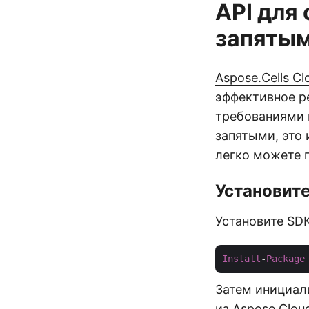
API для
запяты
Aspose.Cells Cl
эффективное р
требованиями 
запятыми, это
легко можете 
Установите
Установите SDK
Install
-
Package
Затем инициали
из
Aspose Clou