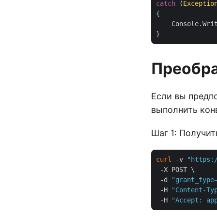
catch
 (
Exceptio
{

    Console.Wri
Преобра
Если вы предп
выполнить кон
Шаг 1: Получит
curl
 -v 
"https:
 -X POST \

 -d 
"grant_type
 -H 
"Content-Ty
 -H 
"Accept: ap