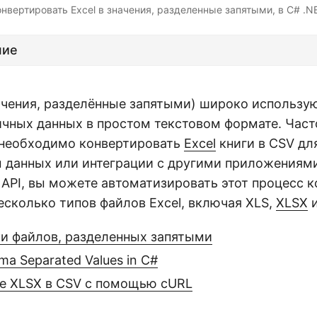
онвертировать Excel в значения, разделенные запятыми, в C# .NE
ние
ачения, разделённые запятыми) широко использу
ичных данных в простом текстовом формате. Част
необходимо конвертировать
Excel
книги в CSV дл
ы данных или интеграции с другими приложениям
API, вы можете автоматизировать этот процесс к
есколько типов файлов Excel, включая XLS,
XLSX
ки файлов, разделенных запятыми
ma Separated Values in C#
е XLSX в CSV с помощью cURL