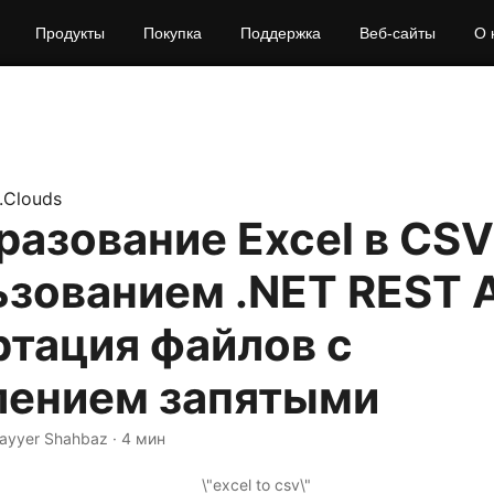
Продукты
Покупка
Поддержка
Веб-сайты
О 
.Clouds
азование Excel в CSV
зованием .NET REST A
ртация файлов с
лением запятыми
Nayyer Shahbaz · 4 мин