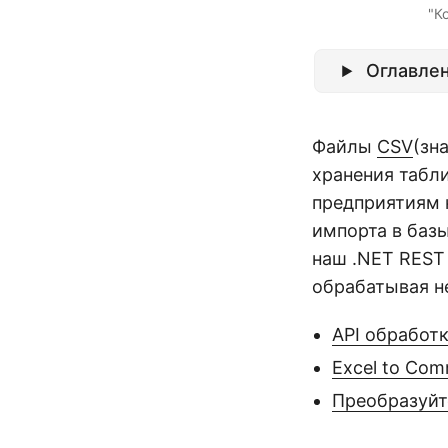
"К
Оглавле
Файлы
CSV
(зн
хранения табл
предприятиям 
импорта в баз
наш .NET REST 
обрабатывая н
API обработ
Excel to Com
Преобразуйт