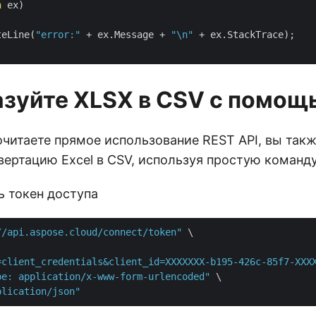
n
 ex)

teLine(
"error:"
 + ex.Message + 
"\n"
 + ex.StackTrace);

зуйте XLSX в CSV с помощ
очитаете прямое использование REST API, вы так
вертацию Excel в CSV, используя простую команду
ь токен доступа
//api.aspose.cloud/connect/token"
 \

=client_credentials&client_id=XXXXXXX-b195-426c-85f7-XXX
pe: application/x-www-form-urlencoded"
 \

plication/json"