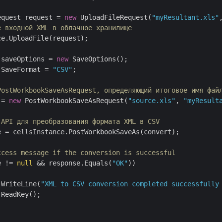
equest request = 
new
 UploadFileRequest(
"myResultant.xls"
е входной XML в облачное хранилище
e.UploadFile(request);

 saveOptions = 
new
 SaveOptions();

.SaveFormat = 
"CSV"
;

PostWorkbookSaveAsRequest, определяющий итоговое имя фай
 = 
new
 PostWorkbookSaveAsRequest(
"source.xls"
, 
"myResult
 API для преобразования формата XML в CSV
e = cellsInstance.PostWorkbookSaveAs(convert);

ccess message if the conversion is successful
e != 
null
 && response.Equals(
"OK"
))

.WriteLine(
"XML to CSV conversion completed successfully
ReadKey();
