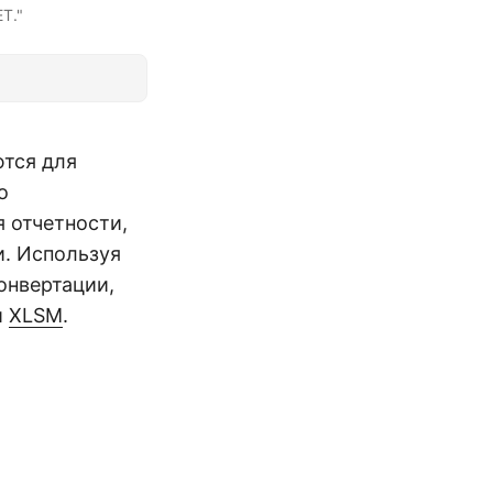
T."
ются для
о
я отчетности,
и. Используя
онвертации,
и
XLSM
.