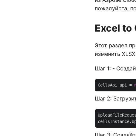
пожалуйста, п
Excel to
Этот раздел п
изменить XLSX
Шаг 1: - Созда
CellsApi api = 
Шаг 2: Загрузи
UploadFileReque
Шаг 3: Создайт