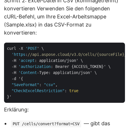
Schritt 2: Excel-Datei in CSV (kommagetrennt)
konvertieren Verwenden Sie den folgenden
cURL-Befehl, um Ihre Excel-Arbeitsmappe
(Sample.xlsx) in das CSV-Format zu
konvertieren:
curl -X 
'POST
' \

'https
:
//api.aspose.cloud/v3.0/cells/{sourceFile}/S
  -H 
'accept
: application/json' \

  -H 
'authorization
: Bearer {ACCESS_TOKEN}' \

  -H 
'Content
-Type: application/json' \

  -d '{

"SaveFormat"
: 
"csv"
,

"CheckExcelRestriction"
: 
true
Erklärung:
— gibt das
PUT /cells/convert?format=CSV