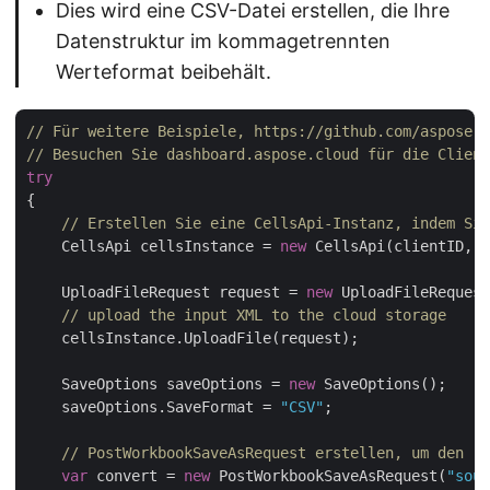
Dies wird eine CSV-Datei erstellen, die Ihre
Datenstruktur im kommagetrennten
Werteformat beibehält.
// Für weitere Beispiele, https://github.com/aspose-c
// Besuchen Sie dashboard.aspose.cloud für die Client
try
{

// Erstellen Sie eine CellsApi-Instanz, indem Sie
    CellsApi cellsInstance = 
new
 CellsApi(clientID, c
    UploadFileRequest request = 
new
 UploadFileRequest
// upload the input XML to the cloud storage
    cellsInstance.UploadFile(request);

    SaveOptions saveOptions = 
new
 SaveOptions();

    saveOptions.SaveFormat = 
"CSV"
;

// PostWorkbookSaveAsRequest erstellen, um den re
var
 convert = 
new
 PostWorkbookSaveAsRequest(
"sour