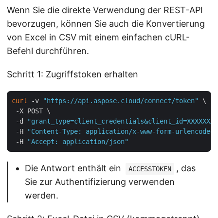
Wenn Sie die direkte Verwendung der REST-API
bevorzugen, können Sie auch die Konvertierung
von Excel in CSV mit einem einfachen cURL-
Befehl durchführen.
Schritt 1: Zugriffstoken erhalten
curl
 -v 
"https://api.aspose.cloud/connect/token"
 \

 -X POST \

 -d 
"grant_type=client_credentials&client_id=XXXXXXX-
 -H 
"Content-Type: application/x-www-form-urlencoded"
 -H 
"Accept: application/json"
Die Antwort enthält ein
, das
ACCESSTOKEN
Sie zur Authentifizierung verwenden
werden.