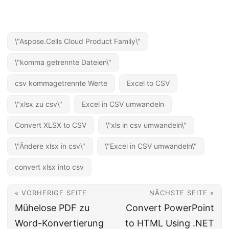
\"Aspose.Cells Cloud Product Family\"
\"komma getrennte Dateien\"
csv kommagetrennte Werte
Excel to CSV
\"xlsx zu csv\"
Excel in CSV umwandeln
Convert XLSX to CSV
\"xls in csv umwandeln\"
\"Ändere xlsx in csv\"
\"Excel in CSV umwandeln\"
convert xlsx into csv
« VORHERIGE SEITE
NÄCHSTE SEITE »
Mühelose PDF zu
Convert PowerPoint
Word-Konvertierung
to HTML Using .NET