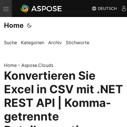
DEUTSCH
N
a
Home
v
i
g
Suche
Kategorien
Archiv
Stichworte
a
t
Home
i
»
Aspose.Clouds
Konvertieren Sie
o
n
Excel in CSV mit .NET
u
m
REST API | Komma-
s
getrennte
c
h