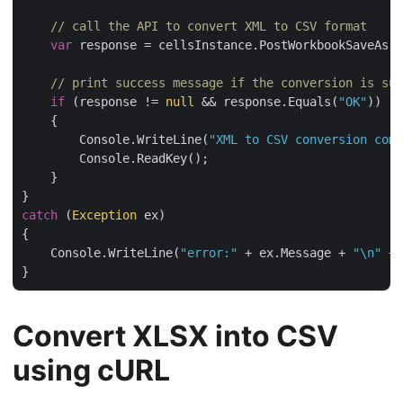
// call the API to convert XML to CSV format
var
 response = cellsInstance.PostWorkbookSaveAs(c
// print success message if the conversion is suc
if
 (response != 
null
 && response.Equals(
"OK"
))

    {

        Console.WriteLine(
"XML to CSV conversion comp
        Console.ReadKey();

    }

catch
 (
Exception
 ex)

{

    Console.WriteLine(
"error:"
 + ex.Message + 
"\n"
 + 
Convert XLSX into CSV
using cURL