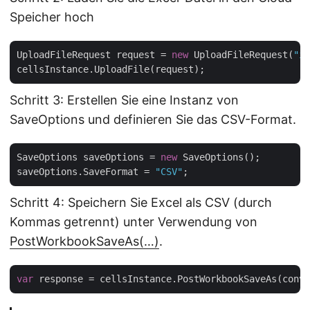
Speicher hoch
UploadFileRequest request = 
new
 UploadFileRequest(
"in
Schritt 3: Erstellen Sie eine Instanz von
SaveOptions und definieren Sie das CSV-Format.
SaveOptions saveOptions = 
new
 SaveOptions();

saveOptions.SaveFormat = 
"CSV"
Schritt 4: Speichern Sie Excel als CSV (durch
Kommas getrennt) unter Verwendung von
PostWorkbookSaveAs(…)
.
var