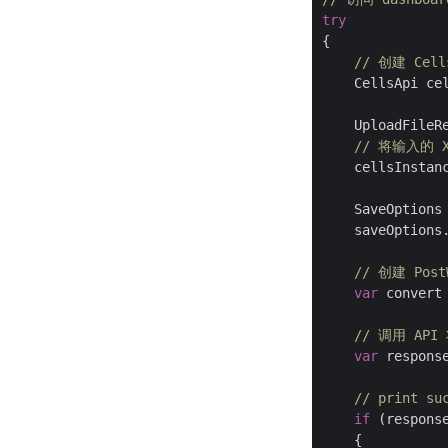
try
{

// 创建 Cell
    CellsApi ce
    UploadFileR
// 将输入的 
    cellsInstanc
    SaveOptions
    saveOptions
// 创建 Post
var
 convert
// 调用 API
var
 respons
// print su
if
 (respons
    {
