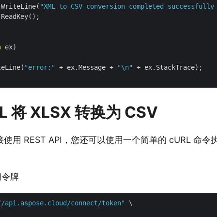
.WriteLine(
"XML to CSV conversion completed successfully
ReadKey();

n
 ex)

teLine(
"error:"
 + ex.Message + 
"\n"
 + ex.StackTrace);

L 将 XLSX 转换为 CSV
用 REST API，您还可以使用一个简单的 cURL 命令执行 
问令牌
//api.aspose.cloud/connect/token"
 \
