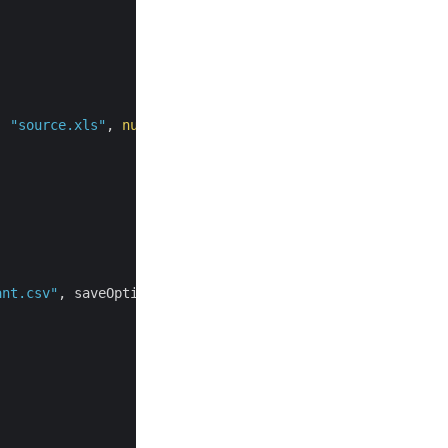
, 
"source.xls"
, 
null
);

ant.csv"
, saveOptions);
