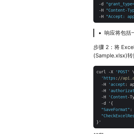
 -d 
"grant_type
 -H 
"Content-Ty
 -H 
"Accept: ap
响应将包括
步骤 2：将 Exc
(Sample.xlsx
curl -X 
'POST
' \
'https
:
//api.
  -H 
'accept
: a
  -H 
'authoriza
  -H 
'Content
-T
  -d '{

"SaveFormat"
:
"CheckExcelRe