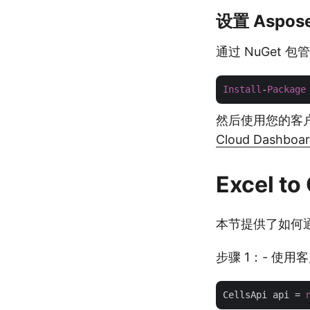
设置 Aspose.
通过 NuGet 包
Install
-
Package
然后使用您的客户
Cloud Dashboa
Excel to
本节提供了如何通过
步骤 1：- 使
CellsApi api = 