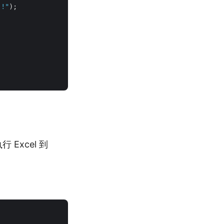
 !"
);

Excel 到