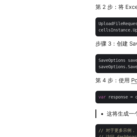
第 2 步：将 Ex
UploadFileReque
步骤 3：创建 Sa
SaveOptions sav
saveOptions.Sav
第 4 步：使用
P
var
这将生成一
// 对于更多示例， htt
// 访问 dashboa