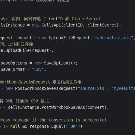
sApi 实例，同时传递 ClientID 和 ClientSecret
llsInstance = 
new
 CellsApi(clientID, clientSecret);

equest request = 
new
 UploadFileRequest(
"myResultant.xls"
XML 上传到云存储
e.UploadFile(request);

 saveOptions = 
new
 SaveOptions();

.SaveFormat = 
"CSV"
;

WorkbookSaveAsRequest 定义结果文件名
 = 
new
 PostWorkbookSaveAsRequest(
"source.xls"
, 
"myResult
 将 XML 转换为 CSV 格式
e = cellsInstance.PostWorkbookSaveAs(convert);

ccess message if the conversion is successful
e != 
null
 && response.Equals(
"OK"
))
