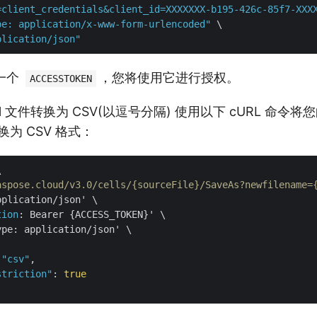
=client_credentials&client_id=XXXXXXX-b195-426c-85f7-XXX
pe: application/x-www-form-urlencoded"
 \

plication/json"
一个
，您将使用它进行授权。
ACCESSTOKEN
el 文件转换为 CSV(以逗号分隔) 使用以下 cURL 命令将您的
)转换为 CSV 格式：


aspose.cloud/v3.0/cells/{sourceFile}/SaveAs?newfilename=
pplication/json' \

tion
: Bearer {ACCESS_TOKEN}' \

ype: application/json' \

 
"csv"
,

striction"
: 
true