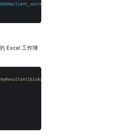
XXXXX&client_secret=XXXXXXXXXXXXXXXXXXXXXXXXX"
 \

 Excel 工作簿
{myResultant}&isAutoFitRows=false&isAutoFitColumns=false