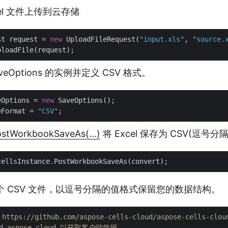
cel 文件上传到云存储
st request = 
new
 UploadFileRequest(
"input.xls"
, 
"source.
veOptions 的实例并定义 CSV 格式。
eOptions = 
new
 SaveOptions();

eFormat = 
"CSV"
ostWorkbookSaveAs(…)
将 Excel 保存为 CSV(逗号分
个 CSV 文件，以逗号分隔的值格式保留您的数据结构。
ps://github.com/aspose-cells-cloud/aspose-cells-clou
rd.aspose.cloud 以获取客户端凭据