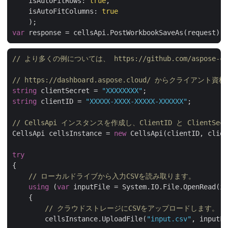
    isAutoFitRows: 
true
    isAutoFitColumns: 
true
var
// より多くの例については、 https://github.com/aspose-cel
// https://dashboard.aspose.cloud/ からクライア
string
 clientSecret = 
"XXXXXXXX"
string
 clientID = 
"XXXXX-XXXX-XXXXX-XXXXXX"
;

// CellsApi インスタンスを作成し、ClientID と ClientSe
CellsApi cellsInstance = 
new
 CellsApi(clientID, clien
try
{

// ローカルドライブから入力CSVを読み取ります。
using
 (
var
 inputFile = System.IO.File.OpenRead(in
    {

// クラウドストレージにCSVをアップロードします。
        cellsInstance.UploadFile(
"input.csv"
, inputFi