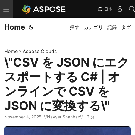
日本
ナ
ビ
Home
ゲ
探す
カテゴリ
記録
タグ
ー
シ
Home
»
Aspose.Clouds
ョ
\"CSV を JSON にエク
ン
の
スポートする C# | オ
切
り
ンラインで CSV を
替
JSON に変換する\"
え
November 4, 2025
· \"Nayyer Shahbaz\" · 2 分