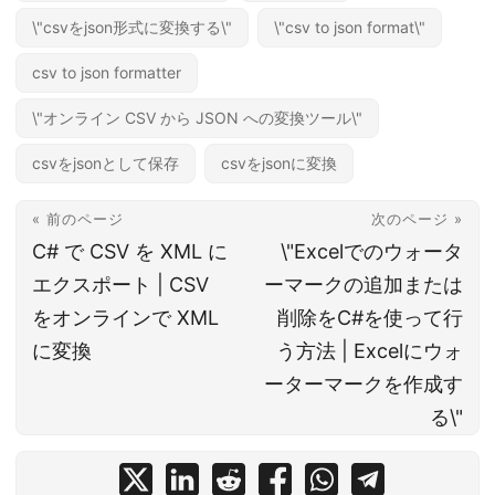
\"csvをjson形式に変換する\"
\"csv to json format\"
csv to json formatter
\"オンライン CSV から JSON への変換ツール\"
csvをjsonとして保存
csvをjsonに変換
« 前のページ
次のページ »
C# で CSV を XML に
\"Excelでのウォータ
エクスポート | CSV
ーマークの追加または
をオンラインで XML
削除をC#を使って行
に変換
う方法 | Excelにウォ
ーターマークを作成す
る\"