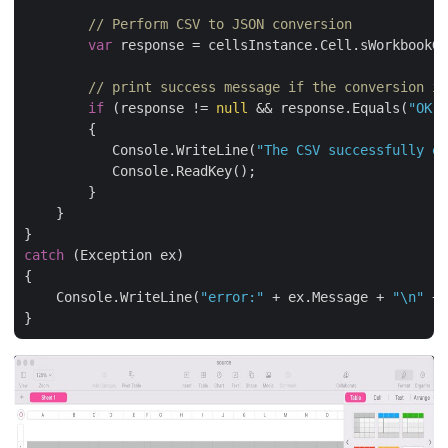
// Perform CSV to JSON conversion
var
 response = cellsInstance.Cell.sWorkbookGe
// print success message if the conversion is
if
 (response != 
null
 && response.Equals(
"OK"
)
        {

           Console.WriteLine(
"The CSV successfully ex
           Console.ReadKey();

        }

    }

catch
 (Exception ex)

{

    Console.WriteLine(
"error:"
 + ex.Message + 
"\n"
 + 