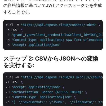
の資格情報に基づいてJWTアクセストークンを生成
することです。
curl -v 
"https://api.aspose.cloud/connect/token"
-X POST 
-d 
"grant_type=client_credentials&client_id=YOUR_CLIE
-H 
"Content-Type: application/x-www-form-urlencoded"
-H 
"Accept: application/json"
ステップ 2: CSVからJSONへの変換
を実行する:
curl -v 
"https://api.aspose.cloud/v3.0/cells/{sourceF
-X POST 
-H 
"accept: application/json"
-H 
"authorization: Bearer {ACCESS_TOKEN}"
-H 
"Content-Type: application/json"
-d 
"{  \"SaveFormat\": \"JSON\",  \"ClearData\": true