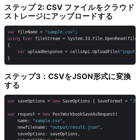
ステップ 2: CSV ファイルをクラウド
ストレージにアップロードする
var
 fileName = 
"sample.csv"
using
 (
var
var
 uploadResponse = cellsApi.UploadFile(
"input/"
ステップ3：CSVをJSON形式に変換
する
var
 saveOptions = 
new
 SaveOptions { SaveFormat = 
"JSO
var
 request = 
new
    name: 
"sample.csv"
    newfilename: 
"output/result.json"