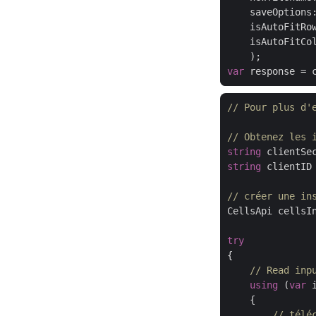
    isAutoFitRo
    isAutoFitCo
var
// Pour plus d'
// Obtenez les 
string
 clientSe
string
 clientID
// créer une in
CellsApi cellsI
try
{

// Read inp
using
 (
var
 
    {

// télé