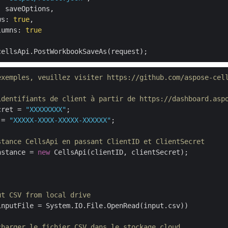
ws: 
true
lumns: 
true
exemples, veuillez visiter https://github.com/aspose-cel
identifiants de client à partir de https://dashboard.asp
cret = 
"XXXXXXXX"
 = 
"XXXXX-XXXX-XXXXX-XXXXXX"
;

stance CellsApi en passant ClientID et ClientSecret
nstance = 
new
 CellsApi(clientID, clientSecret);

ut CSV from local drive
inputFile = System.IO.File.OpenRead(input.csv))

charger le fichier CSV dans le stockage cloud