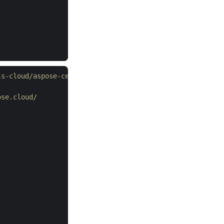
ls-cloud/aspose-cells-cloud-dotnet
ose.cloud/