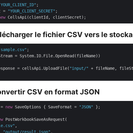
"YOUR_CLIENT_ID"
t = 
"YOUR_CLIENT_SECRET"
new
élécharger le fichier CSV vers le stock
"sample.csv"
esponse = cellsApi.UploadFile(
"input/"
Convertir CSV en format JSON
 = 
new
 SaveOptions { SaveFormat = 
"JSON"
ew
le.csv"
: 
"output/result.json"