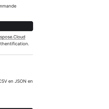
commande
spose.Cloud
thentification.
r CSV en JSON en