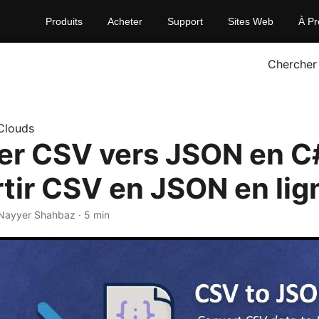
Produits
Acheter
Support
Sites Web
À Pr
Chercher
Clouds
er CSV vers JSON en C#
tir CSV en JSON en lig
 Nayyer Shahbaz · 5 min