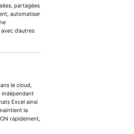
ysées, partagées
ent, automatiser
une
 avec d’autres
ans le cloud,
K indépendant
mats Excel ainsi
maintient la
JSON rapidement,