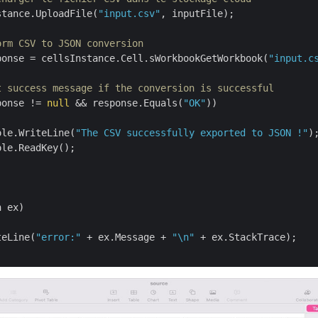
stance.UploadFile(
"input.csv"
, inputFile);

orm CSV to JSON conversion
ponse = cellsInstance.Cell.sWorkbookGetWorkbook(
"input.c
t success message if the conversion is successful
ponse != 
null
 && response.Equals(
"OK"
))

ole.WriteLine(
"The CSV successfully exported to JSON !"
);
le.ReadKey();

 ex)

teLine(
"error:"
 + ex.Message + 
"\n"
 + ex.StackTrace);
