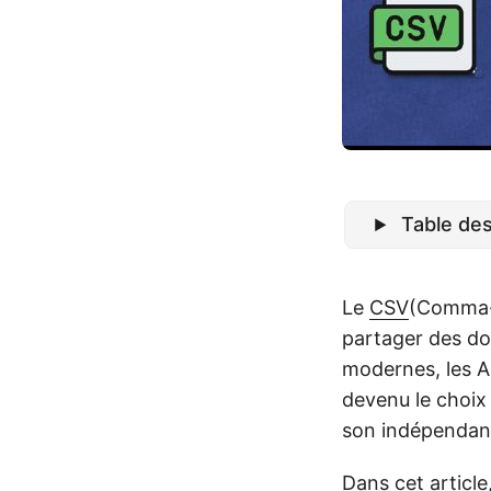
Table de
Le
CSV
(Comma-S
partager des do
modernes, les AP
devenu le choix 
son indépendanc
Dans cet articl