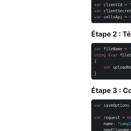
var
 clientId = 
var
 clientSecre
var
 cellsApi = 
Étape 2 : T
var
 fileName = 
using
 (
var
var
 uploadR
Étape 3 : 
var
 saveOptions
var
 request = 
n
    name: 
"samp
    newfilename