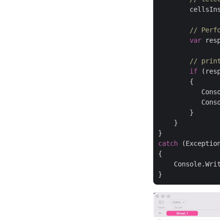
        cellsIn
// Perf
var
 res
// prin
if
 (res
        {

           Cons
           Conso
        }

    }

catch
 (Exception
{

    Console.Wri