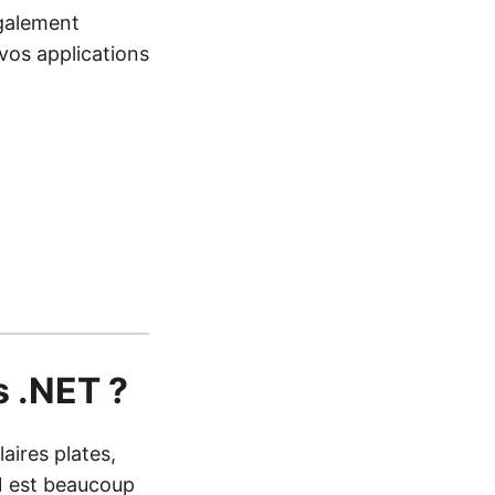
également
vos applications
 .NET ?
aires plates,
ON est beaucoup