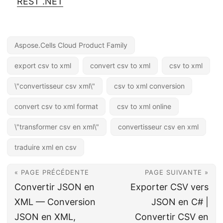
REST .NET
Aspose.Cells Cloud Product Family
export csv to xml
convert csv to xml
csv to xml
\"convertisseur csv xml\"
csv to xml conversion
convert csv to xml format
csv to xml online
\"transformer csv en xml\"
convertisseur csv en xml
traduire xml en csv
« PAGE PRÉCÉDENTE
PAGE SUIVANTE »
Convertir JSON en
Exporter CSV vers
XML — Conversion
JSON en C# |
JSON en XML,
Convertir CSV en