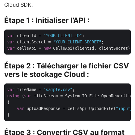
Cloud SDK.
Étape 1 : Initialiser l’API :
var
 clientId = 
"YOUR_CLIENT_ID"
var
 clientSecret = 
"YOUR_CLIENT_SECRET"
var
 cellsApi = 
new
Étape 2 : Télécharger le fichier CSV
vers le stockage Cloud :
var
 fileName = 
"sample.csv"
using
 (
var
var
 uploadResponse = cellsApi.UploadFile(
"input/"
Étape 3 : Convertir CSV au format