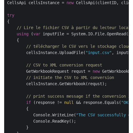
CellsApi cellsInstance = 
new
 CellsApi(clientID, clien
try
{

// Lire le fichier CSV à partir du lecteur local
using
 (
var
 inputFile = System.IO.File.OpenRead(in
    {

// télécharger le CSV vers le stockage cloud
        cellsInstance.UploadFile(
"input.csv"
, inputFi
// CSV to XML conversion request
        GetWorkbookRequest requst = 
new
 GetWorkbookRe
// initiate the CSV to XML conversion
        cellsInstance.GetWorkbook(requst);

// print success message if the conversion is
if
 (response != 
null
 && response.Equals(
"OK"
)
        {

           Console.WriteLine(
"The CSV successfully e
           Console.ReadKey();

        }
