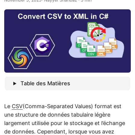
a
t
i
o
n
Table des Matières
Le
CSV
(Comma-Separated Values) format est
une structure de données tabulaire légère
largement utilisée pour le stockage et l’échange
de données. Cependant, lorsque vous avez