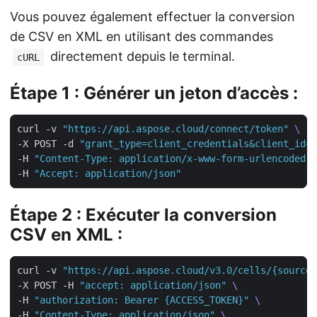
Vous pouvez également effectuer la conversion
de CSV en XML en utilisant des commandes
directement depuis le terminal.
cURL
Étape 1 : Générer un jeton d’accès :
curl -v 
"https://api.aspose.cloud/connect/token"
-X POST -d 
"grant_type=client_credentials&client_id=Y
-H 
"Content-Type: application/x-www-form-urlencoded"
-H 
"Accept: application/json"
Étape 2 : Exécuter la conversion
CSV en XML :
curl -v 
"https://api.aspose.cloud/v3.0/cells/{sourceF
-X POST -H 
"accept: application/json"
-H 
"authorization: Bearer {ACCESS_TOKEN}"
-H 
"Content-Type: application/json"