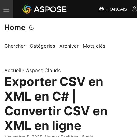
FRANÇAIS
B
a
Home
s
c
u
Chercher
Catégories
Archiver
Mots clés
l
e
Accueil
r
»
Aspose.Clouds
Exporter CSV en
l
a
XML en C# |
n
a
Convertir CSV en
v
XML en ligne
i
g
November 5, 2025
· Nayyer Shahbaz · 5 min