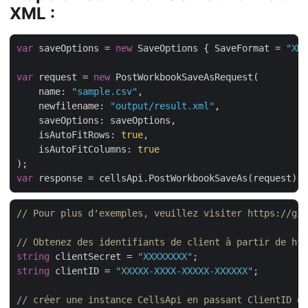
XML :
var
 saveOptions = 
new
 SaveOptions { SaveFormat = 
"XML
var
 request = 
new
    name: 
"sample.csv"
    newfilename: 
"output/result.xml"
    isAutoFitRows: 
true
    isAutoFitColumns: 
true
var
// Pour plus d'exemples, veuillez visiter https://git
// Obtenez des identifiants de client à partir de htt
string
 clientSecret = 
"XXXXXXXX"
string
 clientID = 
"XXXXX-XXXX-XXXXX-XXXXXX"
;

// créer une instance CellsApi en passant ClientID et