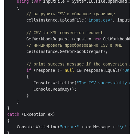
using
 (
var
 inputFile = System.IO.File.OpenRead(in
    {

// загрузить CSV в облачное хранилище
        cellsInstance.UploadFile(
"input.csv"
, inputFi
// CSV to XML conversion request
        GetWorkbookRequest requst = 
new
 GetWorkbookRe
// инициировать преобразование CSV в XML
        cellsInstance.GetWorkbook(requst);

// print success message if the conversion is
if
 (response != 
null
 && response.Equals(
"OK"
)
        {

           Console.WriteLine(
"The CSV successfully e
           Console.ReadKey();

        }

    }

catch
 (Exception ex)

{

    Console.WriteLine(
"error:"
 + ex.Message + 
"\n"
 + 