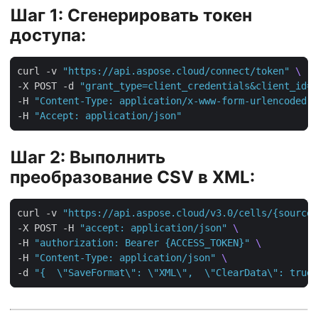
Шаг 1: Сгенерировать токен
доступа:
curl -v 
"https://api.aspose.cloud/connect/token"
-X POST -d 
"grant_type=client_credentials&client_id=Y
-H 
"Content-Type: application/x-www-form-urlencoded"
-H 
"Accept: application/json"
Шаг 2: Выполнить
преобразование CSV в XML:
curl -v 
"https://api.aspose.cloud/v3.0/cells/{sourceF
-X POST -H 
"accept: application/json"
-H 
"authorization: Bearer {ACCESS_TOKEN}"
-H 
"Content-Type: application/json"
-d 
"{  \"SaveFormat\": \"XML\",  \"ClearData\": true,