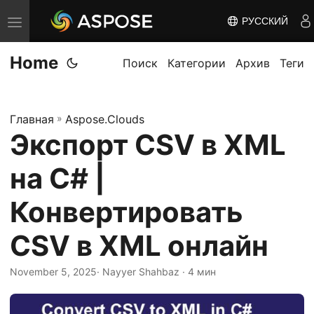
РУССКИЙ
П
е
Home
р
Поиск
Категории
Архив
Теги
е
к
Главная
»
Aspose.Clouds
л
Экспорт CSV в XML
ю
ч
на C# |
и
т
Конвертировать
ь
CSV в XML онлайн
н
а
November 5, 2025
· Nayyer Shahbaz · 4 мин
в
и