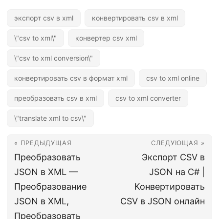
экспорт csv в xml
конвертировать csv в xml
\"csv to xml\"
конвертер csv xml
\"csv to xml conversion\"
конвертировать csv в формат xml
csv to xml online
преобразовать csv в xml
csv to xml converter
\"translate xml to csv\"
« ПРЕДЫДУЩАЯ
СЛЕДУЮЩАЯ »
Преобразовать
Экспорт CSV в
JSON в XML —
JSON на C# |
Преобразование
Конвертировать
JSON в XML,
CSV в JSON онлайн
Преобразовать