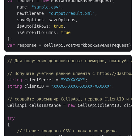
var
 request = 
new
    name: 
"sample.csv"
    newfilename: 
"output/result.xml"
    isAutoFitRows: 
true
    isAutoFitColumns: 
true
var
// Для получения дополнительных примеров, пожалуйста,
// Получите учетные данные клиента с https://dashboar
string
 clientSecret = 
"XXXXXXXX"
string
 clientID = 
"XXXXX-XXXX-XXXXX-XXXXXX"
;

// создайте экземпляр CellsApi, передав ClientID и Cl
CellsApi cellsInstance = 
new
 CellsApi(clientID, clien
try
{

// Чтение входного CSV с локального диска