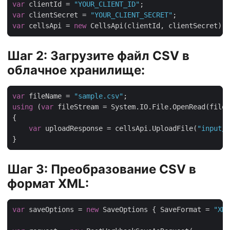
var
 clientId = 
"YOUR_CLIENT_ID"
var
 clientSecret = 
"YOUR_CLIENT_SECRET"
var
 cellsApi = 
new
Шаг 2: Загрузите файл CSV в
облачное хранилище:
var
 fileName = 
"sample.csv"
using
 (
var
var
 uploadResponse = cellsApi.UploadFile(
"input/"
Шаг 3: Преобразование CSV в
формат XML:
var
 saveOptions = 
new
 SaveOptions { SaveFormat = 
"XML