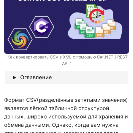
г
а
ц
и
ю
"Как конвертировать CSV в XML с помощью C# .NET | REST
API."
Оглавление
Формат
CSV
(разделённые запятыми значения)
является лёгкой табличной структурой
данных, широко используемой для хранения и
обмена данными. Однако, когда вам нужна