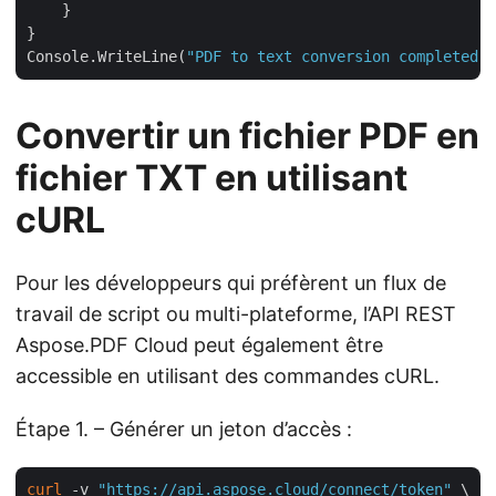
    }

}

Console.WriteLine(
"PDF to text conversion completed s
Convertir un fichier PDF en
fichier TXT en utilisant
cURL
Pour les développeurs qui préfèrent un flux de
travail de script ou multi-plateforme, l’API REST
Aspose.PDF Cloud peut également être
accessible en utilisant des commandes cURL.
Étape 1. – Générer un jeton d’accès :
curl
 -v 
"https://api.aspose.cloud/connect/token"
 \
