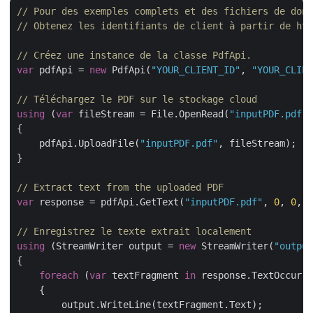
// Pour des exemples complets et des fichiers de donn
// Obtenez les identifiants de client à partir de htt
// Créez une instance de la classe PdfApi.
var
 pdfApi = 
new
 PdfApi(
"YOUR_CLIENT_ID"
, 
"YOUR_CLIEN
// Téléchargez le PDF sur le stockage cloud
using
 (
var
 fileStream = File.OpenRead(
"inputPDF.pdf"
)
{

    pdfApi.UploadFile(
"inputPDF.pdf"
, fileStream);

}

// Extract text from the uploaded PDF
var
 response = pdfApi.GetText(
"inputPDF.pdf"
, 
0
, 
0
, 
8
// Enregistrez le texte extrait localement
using
 (StreamWriter output = 
new
 StreamWriter(
"output
{

foreach
 (
var
 textFragment 
in
 response.TextOccurre
    {

        output.WriteLine(textFragment.Text);
