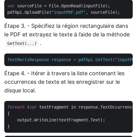
var
 sourceFile = File.OpenRead(inputFile);

pdfApi.UploadFile(
"inputPDF.pdf"
Étape 3. - Spécifiez la région rectangulaire dans
le PDF et extrayez le texte à l’aide de la méthode
.
GetText(...)
TextRectsResponse
response
=
pdfApi.GetText("inputPDF
Étape 4. - Itérer à travers la liste contenant les
occurrences de texte et les enregistrer sur le
disque local.
foreach
 (
var
 textFragment in response.TextOccurrences
{

    output.WriteLine(textFragment.Text);
