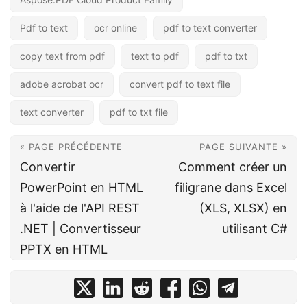
Pdf to text
ocr online
pdf to text converter
copy text from pdf
text to pdf
pdf to txt
adobe acrobat ocr
convert pdf to text file
text converter
pdf to txt file
« PAGE PRÉCÉDENTE
PAGE SUIVANTE »
Convertir
Comment créer un
PowerPoint en HTML
filigrane dans Excel
à l'aide de l'API REST
(XLS, XLSX) en
.NET | Convertisseur
utilisant C#
PPTX en HTML