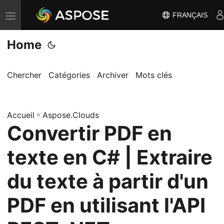
FRANÇAIS
B
a
Home
s
c
u
Chercher
Catégories
Archiver
Mots clés
l
e
Accueil
r
»
Aspose.Clouds
Convertir PDF en
l
a
texte en C# | Extraire
n
a
du texte à partir d'un
v
PDF en utilisant l'API
i
g