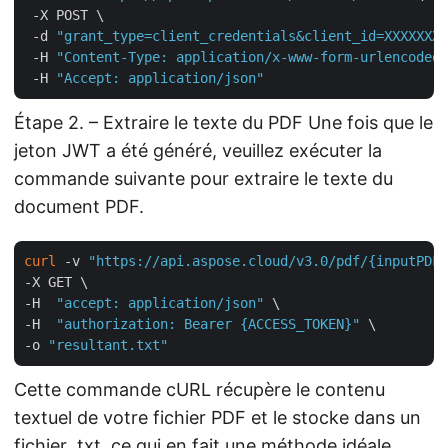
 -X POST \

 -d 
"grant_type=client_credentials&client_id=XXXXXXX-
 -H 
"Content-Type: application/x-www-form-urlencoded"
 -H 
"Accept: application/json"
Étape 2. – Extraire le texte du PDF Une fois que le
jeton JWT a été généré, veuillez exécuter la
commande suivante pour extraire le texte du
document PDF.
curl
 -v 
"https://api.aspose.cloud/v3.0/pdf/{inputPDF}
-X GET \

-H  
"accept: application/json"
 \

-H  
"authorization: Bearer {ACCESS_TOKEN}"
 \

-o 
"resultant.txt"
Cette commande cURL récupère le contenu
textuel de votre fichier PDF et le stocke dans un
fichier .txt, ce qui en fait une méthode idéale