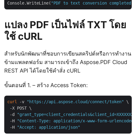
Console.WriteLine(
"PDF to text conversion completed s
แปลง PDF เป็นไฟล์ TXT โดย
ใช้ cURL
สำหรับนักพัฒนาที่ชอบการเขียนสคริปต์หรือการทำงาน
ข้ามแพลตฟอร์ม สามารถเข้าถึง Aspose.PDF Cloud
REST API ได้โดยใช้คำสั่ง cURL
ขั้นตอนที่ 1. – สร้าง Access Token:
curl
 -v 
"https://api.aspose.cloud/connect/token"
 \

 -X POST \

 -d 
"grant_type=client_credentials&client_id=XXXXXXX-
 -H 
"Content-Type: application/x-www-form-urlencoded"
 -H 
"Accept: application/json"