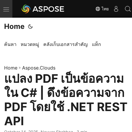
ไทย
T
o
Home
g
g
l
ค้นหา
หมวดหมู่
คลังเก็บเอกสารสำคัญ
แท็ก
e
n
Home
a
»
Aspose.Clouds
แปลง PDF เป็นข้อความ
v
i
ใน C# | ดึงข้อความจาก
g
a
PDF โดยใช้ .NET REST
t
API
i
o
October 14, 2025
· Nayyer Shahbaz · 3 min