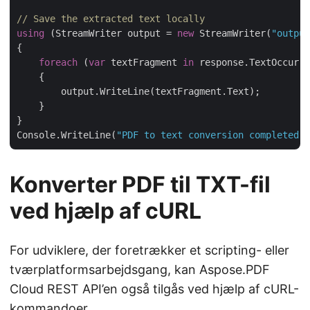
// Save the extracted text locally
using
 (StreamWriter output = 
new
 StreamWriter(
"output
{

foreach
 (
var
 textFragment 
in
 response.TextOccurre
    {

        output.WriteLine(textFragment.Text);

    }

}

Console.WriteLine(
"PDF to text conversion completed s
Konverter PDF til TXT-fil
ved hjælp af cURL
For udviklere, der foretrækker et scripting- eller
tværplatformsarbejdsgang, kan Aspose.PDF
Cloud REST API’en også tilgås ved hjælp af cURL-
kommandoer.