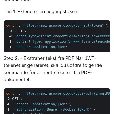
Trin 1. – Generer en adgangstoken:
curl
 -v 
"https://api.aspose.cloud/connect/token"
 \

 -X POST \

 -d 
"grant_type=client_credentials&client_id=XXXXXXX-
 -H 
"Content-Type: application/x-www-form-urlencoded"
 -H 
"Accept: application/json"
Step 2. – Ekstraher tekst fra PDF Når JWT-
tokenet er genereret, skal du udføre følgende
kommando for at hente teksten fra PDF-
dokumentet.
curl
 -v 
"https://api.aspose.cloud/v3.0/pdf/{inputPDF}
-X GET \

-H  
"accept: application/json"
 \

-H  
"authorization: Bearer {ACCESS_TOKEN}"
 \
