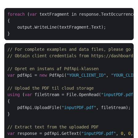
foreach
 (
var
 textFragment in response.TextOccurrences
{

    output.WriteLine(textFragment.Text);

// For complete examples and data files, please go to
// Obtain client credentials from https://dashboard.a
// Opret en instans af PdfApi-klassen
var
 pdfApi = 
new
 PdfApi(
"YOUR_CLIENT_ID"
, 
"YOUR_CLIEN
// Upload the PDF til cloud storage
using
 (
var
 fileStream = File.OpenRead(
"inputPDF.pdf"
)
{

    pdfApi.UploadFile(
"inputPDF.pdf"
, fileStream);

}

// Extract text from the uploaded PDF
var
 response = pdfApi.GetText(
"inputPDF.pdf"
, 
0
, 
0
, 
8