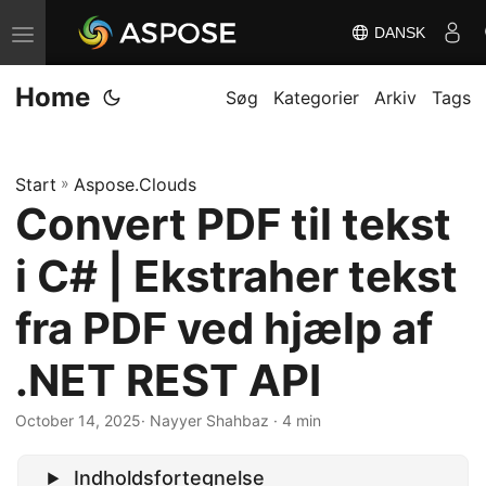
DANSK
S
k
Home
i
Søg
Kategorier
Arkiv
Tags
f
t
Start
»
Aspose.Clouds
n
Convert PDF til tekst
a
v
i C# | Ekstraher tekst
i
g
fra PDF ved hjælp af
a
.NET REST API
t
i
October 14, 2025
· Nayyer Shahbaz · 4 min
o
n
Indholdsfortegnelse