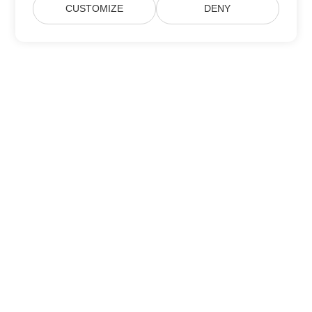
CUSTOMIZE
DENY
Hjem
Produkter
Nye Udgivelser
Prisfastsættelse
Dokumenter
Gratis Support