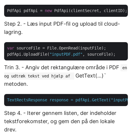
PdfApi pdfApi = 
new
Step 2. - Læs input PDF-fil og upload til cloud-
lagring.
var
 sourceFile = File.OpenRead(inputFile);

pdfApi.UploadFile(
"inputPDF.pdf"
Trin 3. - Angiv det rektangulære område i PDF
en
GetText(…)`
og udtræk tekst ved hjælp af
metoden.
TextRectsResponse
response
=
pdfApi.GetText("inputPDF
Step 4. - Iterer gennem listen, der indeholder
tekstforekomster, og gem den på den lokale
drev.