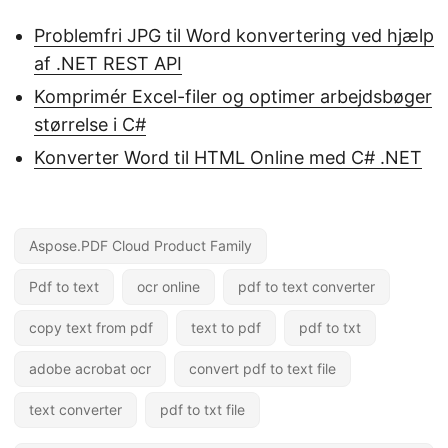
Problemfri JPG til Word konvertering ved hjælp
af .NET REST API
Komprimér Excel-filer og optimer arbejdsbøger
størrelse i C#
Konverter Word til HTML Online med C# .NET
Aspose.PDF Cloud Product Family
Pdf to text
ocr online
pdf to text converter
copy text from pdf
text to pdf
pdf to txt
adobe acrobat ocr
convert pdf to text file
text converter
pdf to txt file