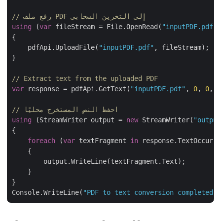
// رفع ملف PDF إلى التخزين السحابي
using
 (
var
 fileStream = File.OpenRead(
"inputPDF.pdf"
)
{

    pdfApi.UploadFile(
"inputPDF.pdf"
, fileStream);

}

// Extract text from the uploaded PDF
var
 response = pdfApi.GetText(
"inputPDF.pdf"
, 
0
, 
0
, 
8
// احفظ النص المستخرج محليًا
using
 (StreamWriter output = 
new
 StreamWriter(
"output
{

foreach
 (
var
 textFragment 
in
 response.TextOccurre
    {

        output.WriteLine(textFragment.Text);

    }

}

Console.WriteLine(
"PDF to text conversion completed s