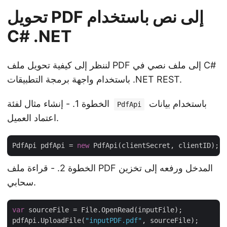
تحويل PDF إلى نص باستخدام
C# .NET
لننظر إلى كيفية تحويل ملف PDF إلى ملف نصي في C#
باستخدام واجهة برمجة التطبيقات .NET REST.
باستخدام بيانات
الخطوة 1. - إنشاء مثال لفئة
PdfApi
اعتماد العميل.
PdfApi pdfApi = 
new
الخطوة 2. - قراءة ملف PDF المدخل ورفعه إلى تخزين
سحابي.
var
 sourceFile = File.OpenRead(inputFile);

pdfApi.UploadFile(
"inputPDF.pdf"