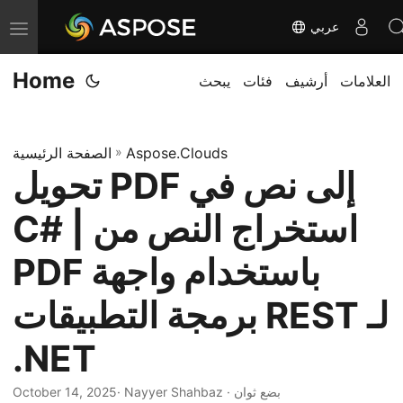
عربي
T
o
Home
العلامات
أرشيف
فئات
يبحث
g
g
l
Aspose.Clouds
»
الصفحة الرئيسية
e
تحويل PDF إلى نص في
n
a
C# | استخراج النص من
v
i
PDF باستخدام واجهة
g
برمجة التطبيقات REST لـ
a
t
.NET
i
o
· Nayyer Shahbaz · بضع ثوان
October 14, 2025