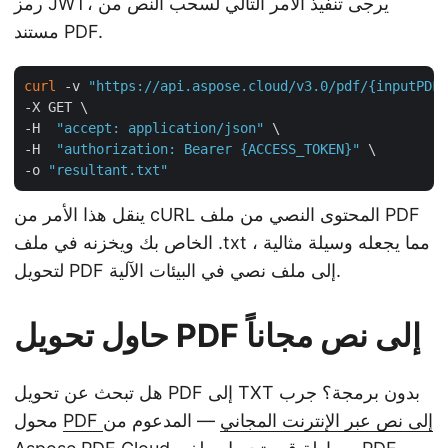
رمز JWT، يرجى تنفيذ الأمر التالي لسحب النص من
مستند PDF.
curl
 -v 
"https://api.aspose.cloud/v3.0/pdf/{inputPDF}
-X GET \

-H  
"accept: application/json"
 \

-H  
"authorization: Bearer {ACCESS_TOKEN}"
 \

-o 
"resultant.txt"
ينقل هذا الأمر من cURL المحتوى النصي من ملف PDF
الخاص بك ويخزنه في ملف .txt ، مما يجعله وسيلة مثالية
لتحويل PDF إلى ملف نصي في البيئات الآلية.
حاول تحويل PDF إلى نص مجاناً
هل تبحث عن تحويل PDF إلى TXT بدون برمجة؟ جرب
PDF إلى نص عبر الإنترنت المجاني
— المدعوم من
محول