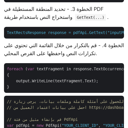
الخطوة 3. - تحديد المنطقة المستطيلة في PDF
.
واستخراج النص باستخدام طريقة
GetText(...)
TextRectsResponse
response
=
pdfApi.GetText("inputPDF
الخطوة 4. - قم بالتكرار من خلال القائمة التي تحتوي على
تكرارات النص واحفظها على القرص المحلي.
foreach
 (
var
 textFragment in response.TextOccurrences
{

    output.WriteLine(textFragment.Text);

htt
يل من https://dashboard.aspose.cloud/
// قم بإنشاء مثيل من فئة PdfApi
var
 pdfApi = 
new
 PdfApi(
"YOUR_CLIENT_ID"
, 
"YOUR_CLIEN