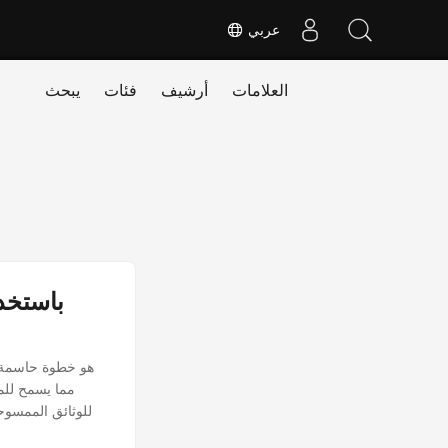
عربي
العلامات
أرشيف
فئات
يبحث