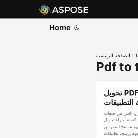
Home
T
»
الصفحة الرئيسية
Pdf to 
تحويل PDF إلى نص في C# | استخراج النص من PDF باستخدام
 هو خطوة حاسمة في العديد من سير العمل الخاصة بالأتمتة ومعالجة البيانات. يوضح
 إلى نص باستخدام Aspose.PDF Cloud SDK لـ .NET، مما يسمح للمطورين
لنص من PDF، وإنشاء محول PDF إلى TXT، ودمج قدرات OCR للوثائق الممسوحة ضوئيًا - وكل ذلك