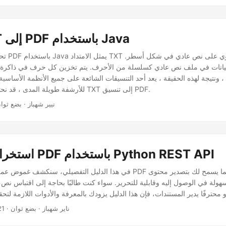
تحويل TXT إلى PDF باستخدام Java
تحويل ملف 
لبيانات في ملف نص عادي كسلسلة من الأحرف. يتم تخزين كل حرف في ذاكرة ال
 ، ونتيجة لهذه الحقيقة ، يعد أحد التنسيقات الشائعة على جميع الأنظمة الأساسية.
للأرشفة طويلة المدى ، قد نحتاج إلى تحويل ملف TXT إلى تنسيق PDF.
· نيير شهباز · بضع ثوا
استخراج النص من PDF باستخدام Python REST API
في هذا الدليل التفصيلي، سنكشف غموض عملية تحويل مستندات PDF إلى نص عا
· ناير شهباز · بضع ثوان
21