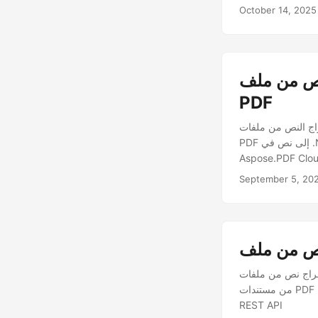
October 14, 2025
خدام C# .NET | مستخرج نص
PDF
C# .NET REST . هذه الدليل الشامل يشرح كيفية بناء محول
PDF إلى نص في .NET، قراءة المحتوى برمجياً، وأتمتة استخراج النص من ملفات PDF بدقة عالية باستخدام
September 5, 20
. تعلم كيفية تنفيذ حل قائم على Java لاستخراج النص
من مستندات PDF بسهولة ودقة. دليل شامل يشرح خطوات استخراج النص من PDF عبر الإنترنت باستخدام Java
REST API