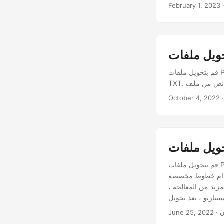
February 1, 2023
قم بتحويل ملفات PDF إلى TXT باستخدام java Cloud SDK. قم بإجراء تحويل PDF إلى نص في Java. PDF لتحويل
October 4, 2022
قم بتحويل ملفات PDF إلى TXT عبر الإنترنت بجافا يعد ملف PDF أحد التنسيقات المستخدمة على نطاق واسع
ستخدام خطوط مخصصة
مزيد من المعالجة ،
حد الحلول القابلة للتطبيق. في هذه المقالة ، سنناقش التفاصيل
ن
June 25, 2022