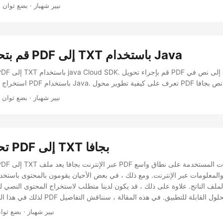
· نيير شهباز · بضع ثوان
قم بتحويل ملفات PDF إلى TXT باستخدام Java
· نيير شهباز · بضع ثوان
تحويل ملفات PDF إلى TXT بجافا
 والمعلومات عبر الإنترنت. ومع ذلك ، في بعض الأحيان يقومون بالمحتوى با
لملف الناتج. علاوة على ذلك ، قد يكون لدينا متطلب لاستخراج المحتوى النصي ل
لذلك في هذا السيناريو ، يعد تحويل PDF إلى نص أ
حول كيفية تحويل PDF إلى تنسيق TXT.
· نيير شهباز · بضع ثوا