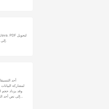
TXT. استخراج نص من ملف PDF باستخدام Java. تعرف على كيفية تطوير محول PDF إلى نص بجافا.
لمشاركة البيانات
وقد يزداد حجم ا