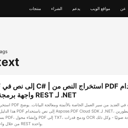
عن
مواقع الويب
يدعم
الشراء
منتجات
ags
text
واجهة برمجة التطبيقات REST لـ .NET
استخراج النص من ملفات PDF
هذا الدليل كيفية إجراء تحويل PDF
بسهولة نسخ ا
من خلال واجهة برمجة تطبيقات REST واحدة.