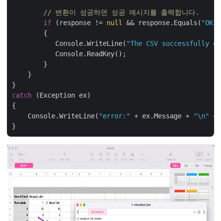
// 변환이 성공하면 성공 메시지를 출력합니다.
if
 (response != 
null
 && response.Equals(
"OK"
)
        {

           Console.WriteLine(
"The CSV successfully ex
           Console.ReadKey();

        }

    }

catch
 (Exception ex)

{

    Console.WriteLine(
"error:"
 + ex.Message + 
"\n"
 + 