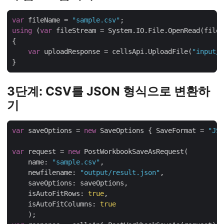
var
 fileName = 
"sample.csv"
using
 (
var
var
 uploadResponse = cellsApi.UploadFile(
"input/"
3단계: CSV를 JSON 형식으로 변환하
기
var
 saveOptions = 
new
 SaveOptions { SaveFormat = 
"JSO
var
 request = 
new
    name: 
"sample.csv"
    newfilename: 
"output/result.json"
    isAutoFitRows: 
true
    isAutoFitColumns: 
true