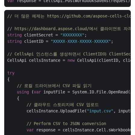
var
// 더 많은 예제는 https://github.com/aspose-cells-clo
// https://dashboard.aspose.cloud/에서 클라이언트 
string
 clientSecret = 
"XXXXXXXX"
string
 clientID = 
"XXXXX-XXXX-XXXXX-XXXXXX"
;

// CellsApi 인스턴스를 생성하면서 ClientID와 ClientSe
CellsApi cellsInstance = 
new
 CellsApi(clientID, clien
try
{

// 로컬 드라이브에서 CSV 파일 읽기
using
 (
var
 inputFile = System.IO.File.OpenRead(in
    {

// 클라우드 스토리지에 CSV 업로드
        cellsInstance.UploadFile(
"input.csv"
, inputFi
// Perform CSV to JSON conversion
var
 response = cellsInstance.Cell.sWorkbookGe