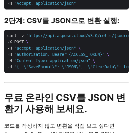
-H 
"Accept: application/json"
2단계: CSV를 JSON으로 변환 실행:
curl -v 
"https://api.aspose.cloud/v3.0/cells/{sourceF
-X POST 
-H 
"accept: application/json"
-H 
"authorization: Bearer {ACCESS_TOKEN}"
-H 
"Content-Type: application/json"
-d 
"{  \"SaveFormat\": \"JSON\",  \"ClearData\": true
무료 온라인 CSV를 JSON 변
환기 사용해 보세요.
코드를 작성하지 않고 변환을 직접 보고 싶다면