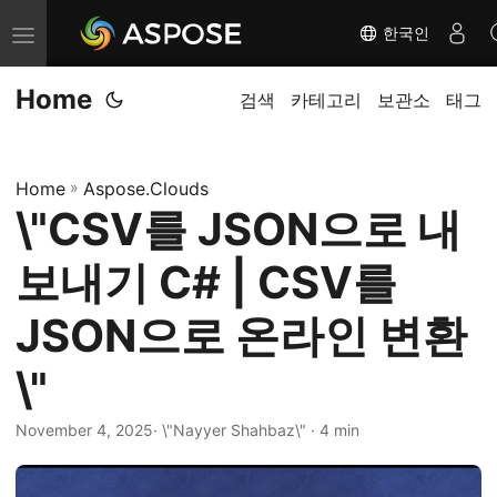
한국인
내
비
Home
게
검색
카테고리
보관소
태그
이
션
Home
»
Aspose.Clouds
전
\"CSV를 JSON으로 내
환
보내기 C# | CSV를
JSON으로 온라인 변환
\"
November 4, 2025
· \"Nayyer Shahbaz\" · 4 min