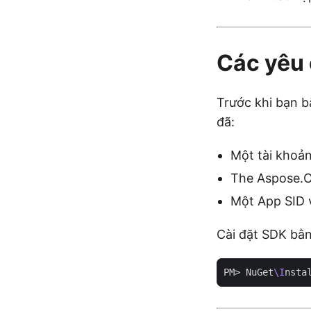
Các yêu 
Trước khi bạn b
đã:
Một tài khoả
The Aspose.O
Một App SID v
Cài đặt SDK bằ
PM> NuGet
\I