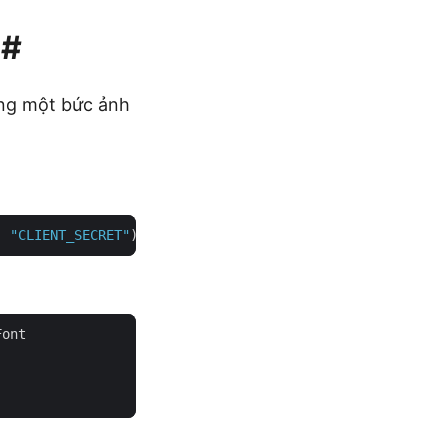
C#
ong một bức ảnh
, 
"CLIENT_SECRET"