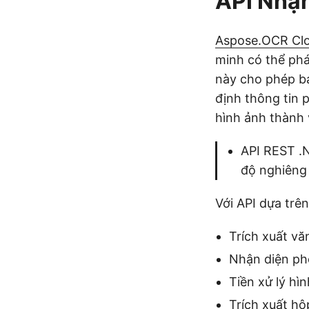
API Nhận
Aspose.OCR Clo
minh có thể phá
này cho phép bạ
định thông tin 
hình ảnh thành
API REST .N
độ nghiêng 
Với API dựa trê
Trích xuất vă
Nhận diện ph
Tiền xử lý hì
Trích xuất hộ