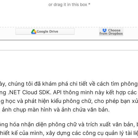
này, chúng tôi đã khám phá chi tiết về cách tìm phôn
ụng .NET Cloud SDK. API thông minh này kết hợp cá
g học và phát hiện kiểu phông chữ, cho phép bạn xử
ét, ảnh chụp màn hình và ảnh chứa văn bản.
ng hóa nhận diện phông chữ và trích xuất văn bản, b
thiết kế của mình, xây dựng các công cụ quản lý tài l