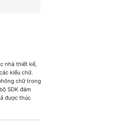
c nhà thiết kế,
các kiểu chữ.
phông chữ trong
, bộ SDK đám
uả được thúc