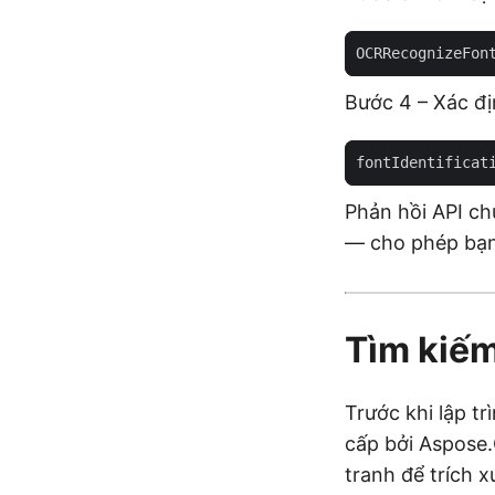
OCRRecognizeFon
Bước 4 – Xác đị
Phản hồi API ch
— cho phép bạn 
Tìm kiếm
Trước khi lập t
cấp bởi Aspose.
tranh để trích 