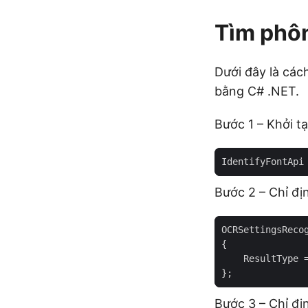
Tìm phôn
Dưới đây là cá
bằng C# .NET.
Bước 1 – Khởi tạ
IdentifyFontApi
Bước 2 – Chỉ đị
OCRSettingsReco
Bước 3 – Chỉ đị