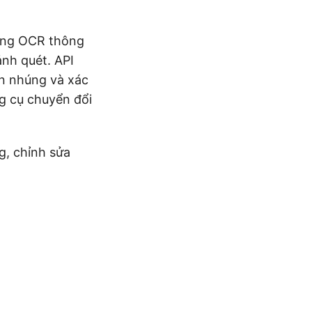
ụng OCR thông
nh quét. API
ản nhúng và xác
g cụ chuyển đổi
g, chỉnh sửa