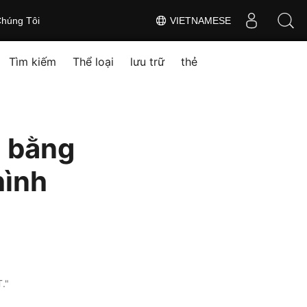
húng Tôi
VIETNAMESE
Tìm kiếm
Thể loại
lưu trữ
thẻ
h bằng
hình
."