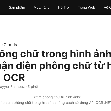
Sản phẩm
Mua hàng
Hỗ Trợ
Trang Web
Về C
e.Clouds
ông chữ trong hình ản
hận diện phông chữ từ 
i OCR
Nayyer Shahbaz · 5 phút
Cách tìm phông chữ trong hình ảnh bằng cách sử dụng API OCR .NET