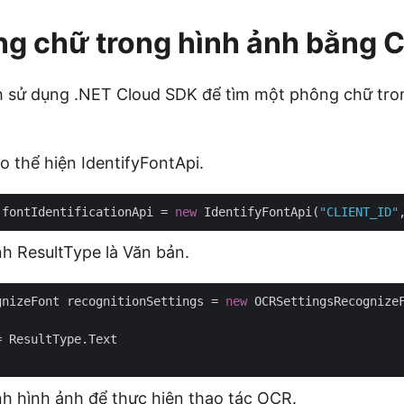
g chữ trong hình ảnh bằng 
ch sử dụng .NET Cloud SDK để tìm một phông chữ tr
o thể hiện IdentifyFontApi.
 fontIdentificationApi = 
new
 IdentifyFontApi(
"CLIENT_ID"
nh ResultType là Văn bản.
gnizeFont recognitionSettings = 
new
nh hình ảnh để thực hiện thao tác OCR.