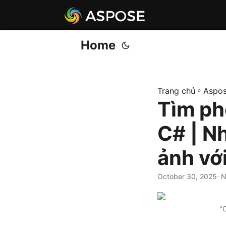
Home
Trang chủ
»
Aspos
Tìm ph
C# | N
ảnh vớ
October 30, 2025
· 
"