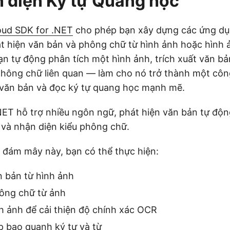
 diện Ký tự Quang học
ud SDK for .NET
cho phép bạn xây dựng các ứng d
t hiện văn bản và phông chữ từ hình ảnh hoặc hình ả
n tự động phân tích một hình ảnh, trích xuất văn b
phông chữ liên quan — làm cho nó trở thành một côn
 văn bản và đọc ký tự quang học mạnh mẽ.
ET hỗ trợ nhiều ngôn ngữ, phát hiện văn bản tự độn
và nhận diện kiểu phông chữ.
n đám mây này, bạn có thể thực hiện:
n bản từ hình ảnh
ông chữ từ ảnh
nh ảnh để cải thiện độ chính xác OCR
p bao quanh ký tự và từ