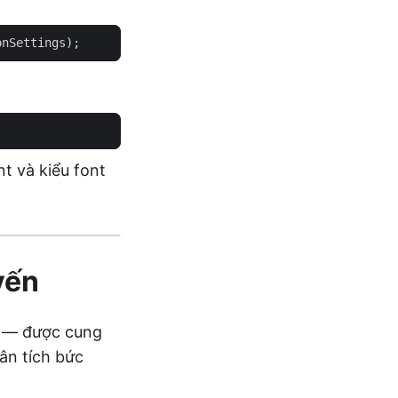
t và kiểu font
yến
— được cung
ân tích bức