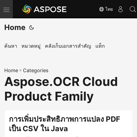
ไทย
T
o
Home
g
g
l
ค้นหา
หมวดหมู่
คลังเก็บเอกสารสำคัญ
แท็ก
e
n
Home
a
»
Categories
Aspose.OCR Cloud
v
i
Product Family
g
a
t
การเพิ่มประสิทธิภาพการแปลง PDF
i
เป็น CSV ใน Java
o