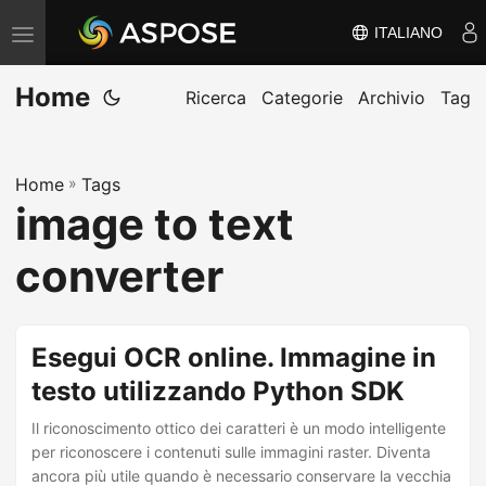
ITALIANO
V
ä
Home
x
Ricerca
Categorie
Archivio
Tag
l
a
Home
»
Tags
n
image to text
a
v
converter
i
g
e
Esegui OCR online. Immagine in
r
testo utilizzando Python SDK
i
Il riconoscimento ottico dei caratteri è un modo intelligente
n
per riconoscere i contenuti sulle immagini raster. Diventa
g
ancora più utile quando è necessario conservare la vecchia