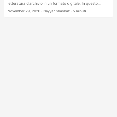
letteratura d’archivio in un formato digitale. In questo
articolo, eseguiremo l’OCR online su vari formati di
November 29, 2020
· Nayyer Shahbaz · 5 minuti
immagine. La Cloud API è in grado di riconoscere le lingue
inglese, francese, tedesca, italiana, portoghese e spagnola.