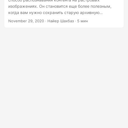
г
изображениях. Он становится еще более полезным,
а
когда вам нужно сохранить старую архивную
ц
литературу в цифровом формате. В этой статье мы
November 29, 2020
· Найер Шахбаз · 5 мин
собираемся выполнить OCR онлайн на различных
и
форматах изображений. Облачный API способен
ю
распознавать английский, французский, немецкий,
итальянский, португальский и испанский языки.