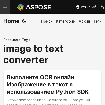
РУССКИЙ
П
е
Home
р
Поиск
Категории
Архив
Теги
е
к
Главная
»
Tags
л
image to text
ю
ч
converter
и
т
ь
Выполните OCR онлайн.
н
Изображение в текст с
а
использованием Python SDK
в
и
Оптическое распознавание символов — это умный
способ распознавания контента на растровых