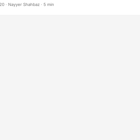
 portugués y español.
20
· Nayyer Shahbaz · 5 min