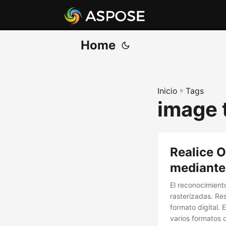
Home
Inicio
»
Tags
image 
Realice O
mediante
El reconocimient
rasterizadas. Res
formato digital. 
varios formatos 