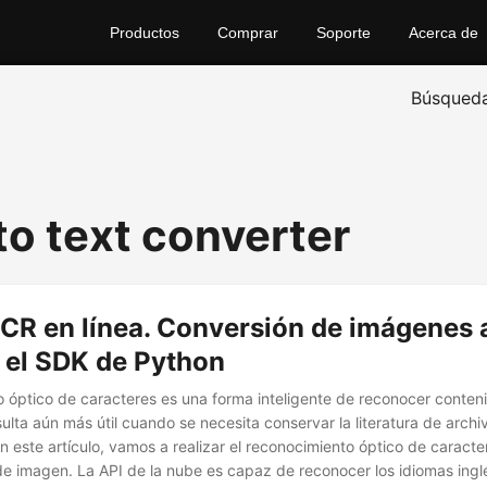
Productos
Comprar
Soporte
Acerca de
Búsqued
to text converter
CR en línea. Conversión de imágenes 
 el SDK de Python
o óptico de caracteres es una forma inteligente de reconocer conte
ulta aún más útil cuando se necesita conservar la literatura de archi
En este artículo, vamos a realizar el reconocimiento óptico de caracte
de imagen. La API de la nube es capaz de reconocer los idiomas inglé