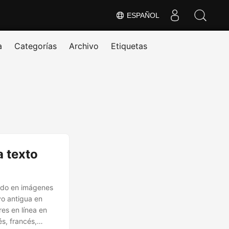
ESPAÑOL
a
Categorías
Archivo
Etiquetas
a texto
nido en imágenes
vo antigua en
res en línea en
s, francés,