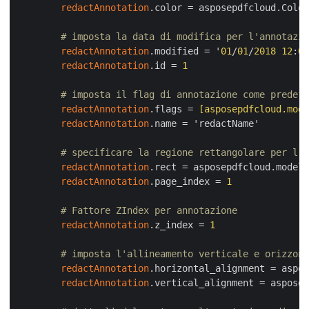
redactAnnotation
.color = asposepdfcloud.Color
# imposta la data di modifica per l'annotazio
redactAnnotation
.modified = '
01
/
01
/
2018
12
:
00
redactAnnotation
.id = 
1
# imposta il flag di annotazione come predefi
redactAnnotation
.flags =
 [asposepdfcloud.mode
redactAnnotation
.name = 'redactName'

# specificare la regione rettangolare per l'a
redactAnnotation
.rect = asposepdfcloud.models
redactAnnotation
.page_index = 
1
# Fattore ZIndex per annotazione
redactAnnotation
.z_index = 
1
# imposta l'allineamento verticale e orizzont
redactAnnotation
.horizontal_alignment = aspos
redactAnnotation
.vertical_alignment = asposep