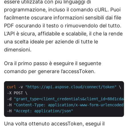
essere utilizzata con più linguaggi di
programmazione, incluso il comando cURL. Puoi
facilmente oscurare informazioni sensibili dai file
PDF oscurando il testo o rimuovendolo del tutto.
L’API è sicura, affidabile e scalabile, il che la rende
una scelta ideale per aziende di tutte le
dimensioni.
Ora il primo passo è eseguire il seguente
comando per generare l’accessToken.
curl
 -v 
"https://api.aspose.cloud/connect/token"
 \

-X POST \

-d 
"grant_type=client_credentials&client_id=88d1cda8-
-H 
"Content-Type: application/x-www-form-urlencoded"
 
-H 
"Accept: application/json"
Una volta ottenuto accessToken, esegui il