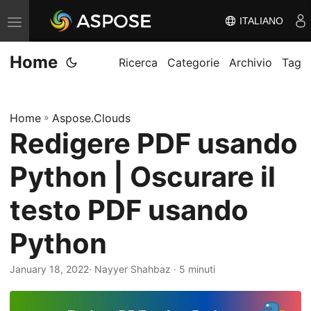
ITALIANO
V
ä
Home
x
Ricerca
Categorie
Archivio
Tag
l
a
Home
»
Aspose.Clouds
n
Redigere PDF usando
a
v
Python | Oscurare il
i
g
testo PDF usando
e
Python
r
i
January 18, 2022
· Nayyer Shahbaz · 5 minuti
n
g