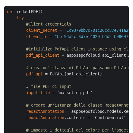
def
 redactPDF():

try
:

#Client credentials
client_secret
 = 
"1c9379bb7d701c26cc87e741a299
client_id
 = 
"bbf94a2c-6d7e-4020-b4d2-b9809741
#initialize PdfApi client instance using clie
pdf_api_client
 = asposepdfcloud.api_client.Ap
# crea un'istanza di PdfApi passando PdfApiCl
pdf_api
 = PdfApi(pdf_api_client)

# file PDF di input
input_file
 = 'marketing.pdf'

# creare un'istanza della classe RedactAnnota
redactAnnotation
 = asposepdfcloud.models.Reda
redactAnnotation
.contents = 'Confidential'

# imposta i dettagli del colore per l'oggetto