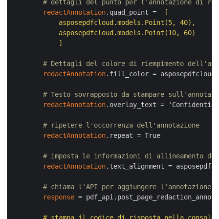
# dettagli del punto per l'annotazione di red
redactAnnotation
.quad_point = 
 [

            asposepdfcloud.models.Point(5, 40),

            asposepdfcloud.models.Point(10, 60)

            ]
# Dettagli del colore di riempimento dell'ann
redactAnnotation
.fill_color = asposepdfcloud.
# Testo sovrapposto da stampare sull'annotazi
redactAnnotation
.overlay_text = 'Confidential
# ripetere l'occorrenza dell'annotazione
redactAnnotation
.repeat = True

# imposta le informazioni di allineamento del
redactAnnotation
.text_alignment = asposepdfcl
# chiama l'API per aggiungere l'annotazione d
response
 = pdf_api.post_page_redaction_annota
        # stampa il codice di risposta nella console
