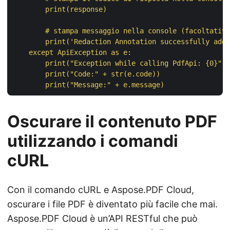
        print(response)

        # stampa messaggio nella console (facoltativo
        print('Redaction Annotation successfully adde
    except ApiException as e:

        print("Exception while calling PdfApi: {0}".f
        print("Code:" + str(e.code))

Oscurare il contenuto PDF
utilizzando i comandi
cURL
Con il comando cURL e Aspose.PDF Cloud,
oscurare i file PDF è diventato più facile che mai.
Aspose.PDF Cloud è un’API RESTful che può