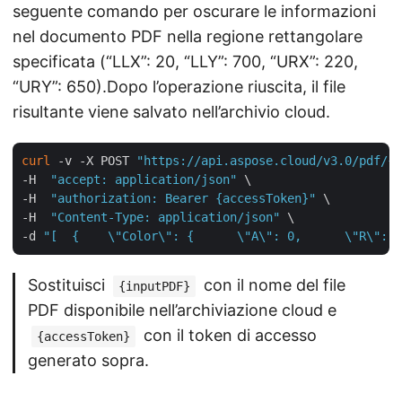
seguente comando per oscurare le informazioni
nel documento PDF nella regione rettangolare
specificata (“LLX”: 20, “LLY”: 700, “URX”: 220,
“URY”: 650).Dopo l’operazione riuscita, il file
risultante viene salvato nell’archivio cloud.
curl
 -v -X POST 
"https://api.aspose.cloud/v3.0/pdf/{i
-H  
"accept: application/json"
 \

-H  
"authorization: Bearer {accessToken}"
 \

-H  
"Content-Type: application/json"
 \

-d 
"[  {    \"Color\": {      \"A\": 0,      \"R\": 1
Sostituisci
con il nome del file
{inputPDF}
PDF disponibile nell’archiviazione cloud e
con il token di accesso
{accessToken}
generato sopra.