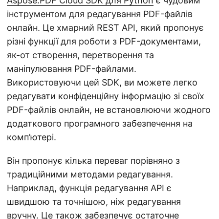
Aspose.PDF Cloud SDK для Python
є чудовим
інструментом для редагування PDF-файлів
онлайн. Це хмарний REST API, який пропонує
різні функції для роботи з PDF-документами,
як-от створення, перетворення та
маніпулювання PDF-файлами.
Використовуючи цей SDK, ви можете легко
редагувати конфіденційну інформацію зі своїх
PDF-файлів онлайн, не встановлюючи жодного
додаткового програмного забезпечення на
комп’ютері.
Він пропонує кілька переваг порівняно з
традиційними методами редагування.
Наприклад, функція редагування API є
швидшою та точнішою, ніж редагування
вручну. Це також забезпечує остаточне