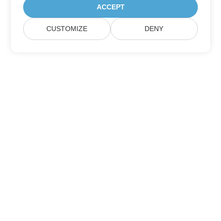
ACCEPT
CUSTOMIZE
DENY
Домашній
Продукція
Нові Релізи
Ціноутворення