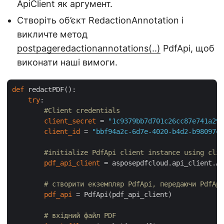
ApiClient як аргумент.
Створіть об’єкт RedactionAnnotation і
викличте метод
postpageredactionannotations(..)
PdfApi, щоб
виконати наші вимоги.
def
 redactPDF():

try
:

#Client credentials
client_secret
 = 
"1c9379bb7d701c26cc87e741a299
client_id
 = 
"bbf94a2c-6d7e-4020-b4d2-b9809741
#initialize PdfApi client instance using clie
pdf_api_client
 = asposepdfcloud.api_client.Ap
# створити екземпляр PdfApi, передаючи PdfApi
pdf_api
 = PdfApi(pdf_api_client)

# вхідний файл PDF