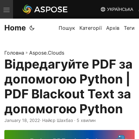
УКРАЇНСЬКА
T
o
Home
g
Пошук
Категорії
Архів
Теги
g
l
Головна
»
Aspose.Clouds
e
Відредагуйте PDF за
n
a
допомогою Python |
v
i
PDF Blackout Text за
g
допомогою Python
a
t
January 18, 2022
· Найєр Шахбаз · 5 хвилин
i
o