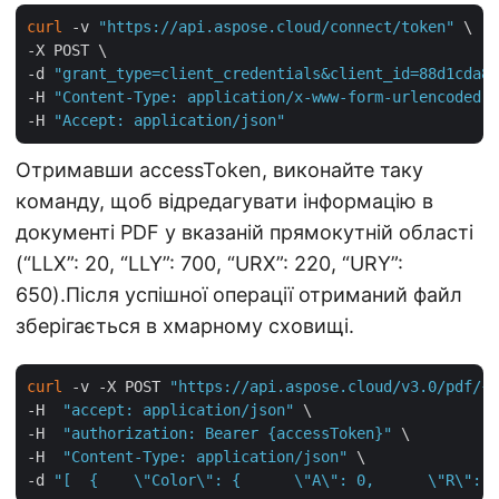
curl
 -v 
"https://api.aspose.cloud/connect/token"
 \

-X POST \

-d 
"grant_type=client_credentials&client_id=88d1cda8-
-H 
"Content-Type: application/x-www-form-urlencoded"
 
-H 
"Accept: application/json"
Отримавши accessToken, виконайте таку
команду, щоб відредагувати інформацію в
документі PDF у вказаній прямокутній області
(“LLX”: 20, “LLY”: 700, “URX”: 220, “URY”:
650).Після успішної операції отриманий файл
зберігається в хмарному сховищі.
curl
 -v -X POST 
"https://api.aspose.cloud/v3.0/pdf/{i
-H  
"accept: application/json"
 \

-H  
"authorization: Bearer {accessToken}"
 \

-H  
"Content-Type: application/json"
 \

-d 
"[  {    \"Color\": {      \"A\": 0,      \"R\": 1