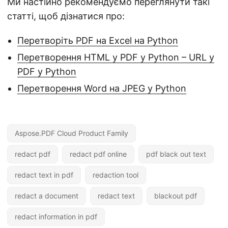
Ми настійно рекомендуємо переглянути такі
статті, щоб дізнатися про:
Перетворіть PDF на Excel на Python
Перетворення HTML у PDF у Python – URL у
PDF у Python
Перетворення Word на JPEG у Python
Aspose.PDF Cloud Product Family
redact pdf
redact pdf online
pdf black out text
redact text in pdf
redaction tool
redact a document
redact text
blackout pdf
redact information in pdf