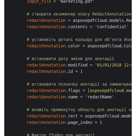
input_file
 = 'marketing.pdf'

# створити екземпляр класу RedactAnnotation
redactAnnotation
 = asposepdfcloud.models.Reda
redactAnnotation
.contents = 'Confidential'

# установіть деталі кольору для об’єкта Annot
redactAnnotation
.color = asposepdfcloud.Color
# встановити дату зміни для анотації
redactAnnotation
.modified = '
01
/
01
/
2018
12
:
00
redactAnnotation
.id = 
1
# встановити позначку анотації за замовчуванн
redactAnnotation
.flags =
 [asposepdfcloud.mode
redactAnnotation
.name = 'redactName'

# вкажіть прямокутну область для анотації над
redactAnnotation
.rect = asposepdfcloud.models
redactAnnotation
.page_index = 
1
# Фактор ZIndex для анотації