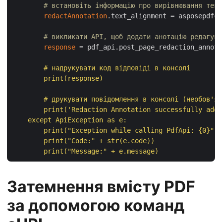
# встановіть інформацію про вирівнювання текс
redactAnnotation
.text_alignment = asposepdfcl
# викликати API, щоб додати анотацію редагува
response
 = pdf_api.post_page_redaction_annota
        # надрукувати код відповіді в консолі

        print(response)

        # друкувати повідомлення в консолі (необов'яз
        print('Redaction Annotation successfully adde
    except ApiException as e:

        print("Exception while calling PdfApi: {0}".f
        print("Code:" + str(e.code))

Затемнення вмісту PDF
за допомогою команд