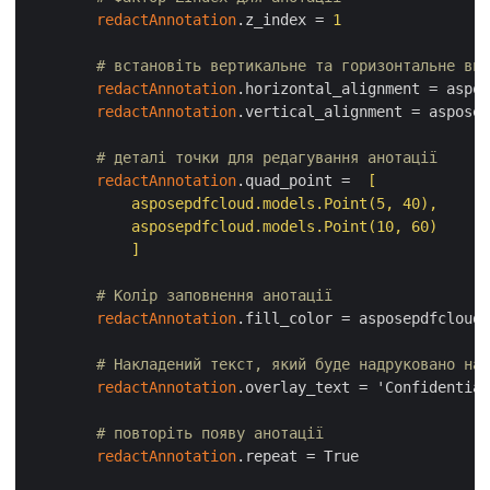
redactAnnotation
.z_index = 
1
# встановіть вертикальне та горизонтальне вир
redactAnnotation
.horizontal_alignment = aspos
redactAnnotation
.vertical_alignment = asposep
# деталі точки для редагування анотації
redactAnnotation
.quad_point = 
 [

            asposepdfcloud.models.Point(5, 40),

            asposepdfcloud.models.Point(10, 60)

            ]
# Колір заповнення анотації
redactAnnotation
.fill_color = asposepdfcloud.
# Накладений текст, який буде надруковано на 
redactAnnotation
.overlay_text = 'Confidential
# повторіть появу анотації
redactAnnotation
.repeat = True
