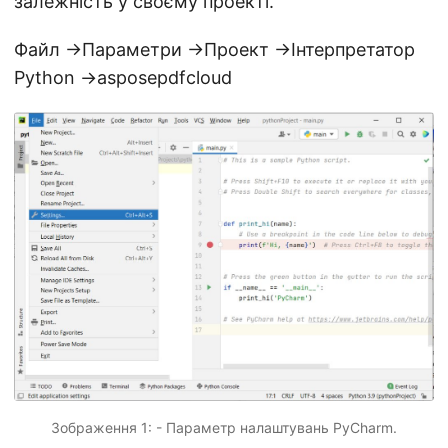
залежність у своєму проекті.
Файл ->Параметри ->Проект ->Інтерпретатор
Python ->asposepdfcloud
Зображення 1: - Параметр налаштувань PyCharm.