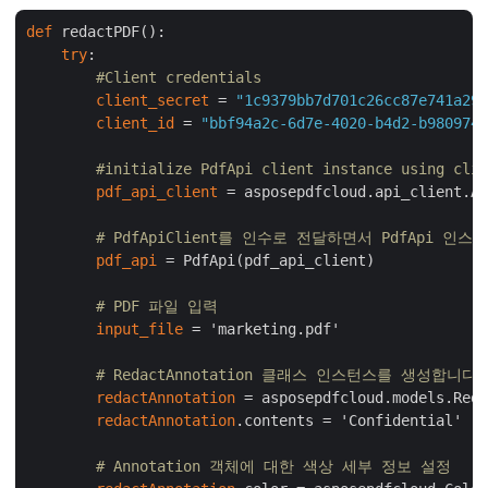
def
 redactPDF():

try
:

#Client credentials
client_secret
 = 
"1c9379bb7d701c26cc87e741a299
client_id
 = 
"bbf94a2c-6d7e-4020-b4d2-b9809741
#initialize PdfApi client instance using clie
pdf_api_client
 = asposepdfcloud.api_client.Ap
# PdfApiClient를 인수로 전달하면서 PdfApi 인
pdf_api
 = PdfApi(pdf_api_client)

# PDF 파일 입력
input_file
 = 'marketing.pdf'

# RedactAnnotation 클래스 인스턴스를 생성합니다.
redactAnnotation
 = asposepdfcloud.models.Reda
redactAnnotation
.contents = 'Confidential'

# Annotation 객체에 대한 색상 세부 정보 설정