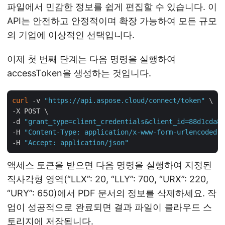
파일에서 민감한 정보를 쉽게 편집할 수 있습니다. 이
API는 안전하고 안정적이며 확장 가능하여 모든 규모
의 기업에 이상적인 선택입니다.
이제 첫 번째 단계는 다음 명령을 실행하여
accessToken을 생성하는 것입니다.
curl
 -v 
"https://api.aspose.cloud/connect/token"
 \

-X POST \

-d 
"grant_type=client_credentials&client_id=88d1cda8-
-H 
"Content-Type: application/x-www-form-urlencoded"
 
-H 
"Accept: application/json"
액세스 토큰을 받으면 다음 명령을 실행하여 지정된
직사각형 영역(“LLX”: 20, “LLY”: 700, “URX”: 220,
“URY”: 650)에서 PDF 문서의 정보를 삭제하세요. 작
업이 성공적으로 완료되면 결과 파일이 클라우드 스
토리지에 저장됩니다.