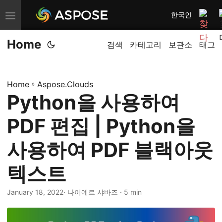
한국인
내
비
Home
게
검색
카테고리
보관소
태그
이
션
Home
»
Aspose.Clouds
전
Python을 사용하여
환
PDF 편집 | Python을
사용하여 PDF 블랙아웃
텍스트
January 18, 2022
· 나이예르 샤바즈 · 5 min