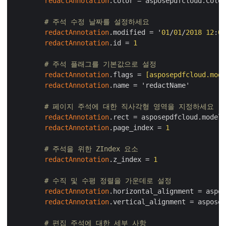
redactAnnotation
.color = asposepdfcloud.Color
# 주석 수정 날짜를 설정하세요
redactAnnotation
.modified = '
01
/
01
/
2018
12
:
00
redactAnnotation
.id = 
1
# 주석 플래그를 기본값으로 설정
redactAnnotation
.flags =
 [asposepdfcloud.mode
redactAnnotation
.name = 'redactName'

# 페이지 주석에 대한 직사각형 영역을 지정하세요
redactAnnotation
.rect = asposepdfcloud.models
redactAnnotation
.page_index = 
1
# 주석을 위한 ZIndex 요소
redactAnnotation
.z_index = 
1
# 수직 및 수평 정렬을 가운데로 설정
redactAnnotation
.horizontal_alignment = aspos
redactAnnotation
.vertical_alignment = asposep
# 편집 주석에 대한 세부 사항