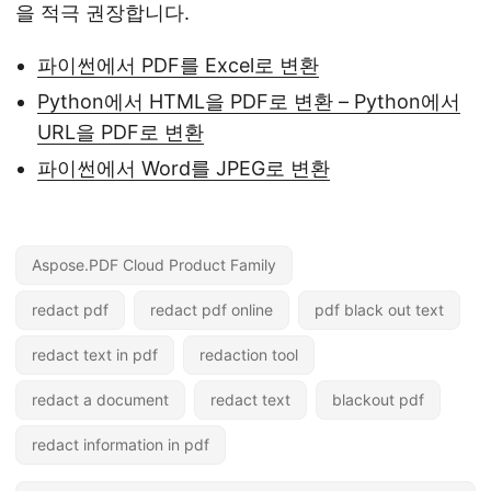
을 적극 권장합니다.
파이썬에서 PDF를 Excel로 변환
Python에서 HTML을 PDF로 변환 – Python에서
URL을 PDF로 변환
파이썬에서 Word를 JPEG로 변환
Aspose.PDF Cloud Product Family
redact pdf
redact pdf online
pdf black out text
redact text in pdf
redaction tool
redact a document
redact text
blackout pdf
redact information in pdf