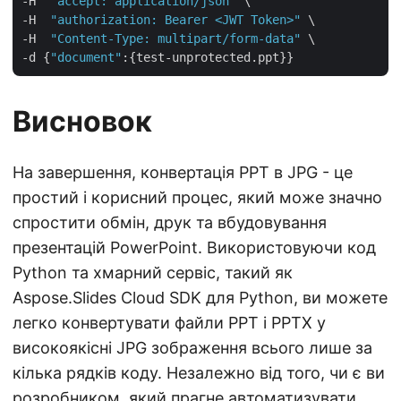
-H  
"accept: application/json"
 \

-H  
"authorization: Bearer <JWT Token>"
 \

-H  
"Content-Type: multipart/form-data"
 \

-d {
"document"
Висновок
На завершення, конвертація PPT в JPG - це
простий і корисний процес, який може значно
спростити обмін, друк та вбудовування
презентацій PowerPoint. Використовуючи код
Python та хмарний сервіс, такий як
Aspose.Slides Cloud SDK для Python, ви можете
легко конвертувати файли PPT і PPTX у
високоякісні JPG зображення всього лише за
кілька рядків коду. Незалежно від того, чи є ви
розробником, який прагне автоматизувати