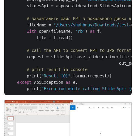
        slidesApi = asposeslidescloud.SlidesApi(confi
# завантажити файл PPT з локального диска в е
        fileName = 
"/Users/shahbnay/Downloads/test-un
with
 open(fileName, 
'rb'
) 
as
 f:

            file = f.read()

# call the API to convert PPT to JPG format a
        request = slidesApi.save_slide_online(file,sl
                                              out_pat
# print result in console
        print(
"Result {0}"
.format(request))

except
 ApiException 
as
 e:

        print(
"Exception while calling SlidesApi: {0}