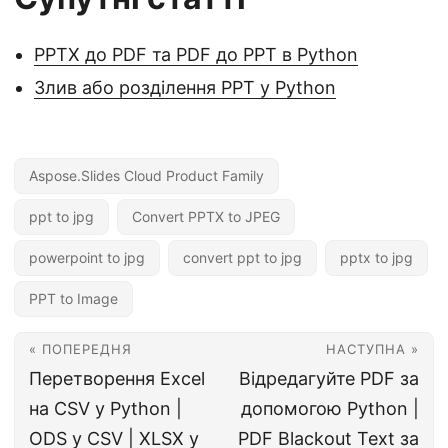
PPTX до PDF та PDF до PPT в Python
Злив або розділення PPT у Python
Aspose.Slides Cloud Product Family
ppt to jpg
Convert PPTX to JPEG
powerpoint to jpg
convert ppt to jpg
pptx to jpg
PPT to Image
« ПОПЕРЕДНЯ
НАСТУПНА »
Перетворення Excel
Відредагуйте PDF за
на CSV у Python |
допомогою Python |
ODS у CSV | XLSX у
PDF Blackout Text за