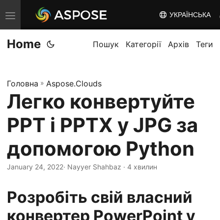
УКРАЇНСЬКА
T
o
Home
g
Пошук
Категорії
Архів
Теги
g
l
Головна
»
Aspose.Clouds
e
Легко конвертуйте
n
a
PPT і PPTX у JPG за
v
i
допомогою Python
g
January 24, 2022
· Nayyer Shahbaz · 4 хвилин
a
t
Розробіть свій власний
i
o
конвертер PowerPoint у