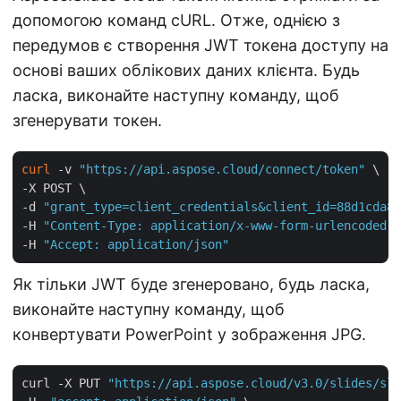
допомогою команд cURL. Отже, однією з
передумов є створення JWT токена доступу на
основі ваших облікових даних клієнта. Будь
ласка, виконайте наступну команду, щоб
згенерувати токен.
curl
 -v 
"https://api.aspose.cloud/connect/token"
 \

-X POST \

-d 
"grant_type=client_credentials&client_id=88d1cda8-
-H 
"Content-Type: application/x-www-form-urlencoded"
 
-H 
"Accept: application/json"
Як тільки JWT буде згенеровано, будь ласка,
виконайте наступну команду, щоб
конвертувати PowerPoint у зображення JPG.
curl -X PUT 
"https://api.aspose.cloud/v3.0/slides/sli