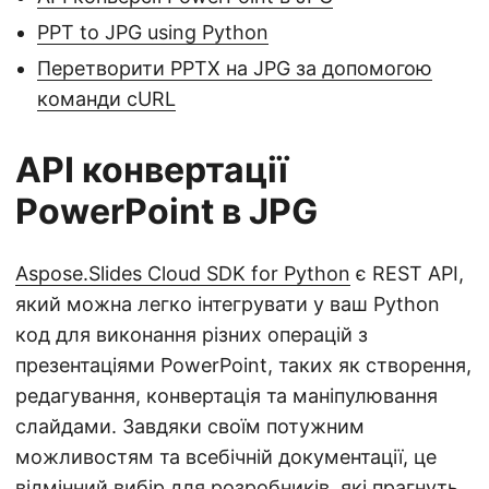
PPT to JPG using Python
Перетворити PPTX на JPG за допомогою
команди cURL
API конвертації
PowerPoint в JPG
Aspose.Slides Cloud SDK for Python
є REST API,
який можна легко інтегрувати у ваш Python
код для виконання різних операцій з
презентаціями PowerPoint, таких як створення,
редагування, конвертація та маніпулювання
слайдами. Завдяки своїм потужним
можливостям та всебічній документації, це
відмінний вибір для розробників, які прагнуть