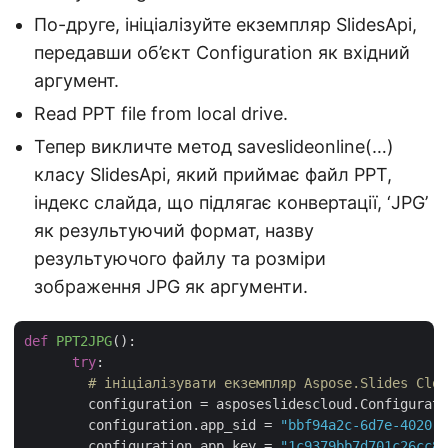
По-друге, ініціалізуйте екземпляр SlidesApi,
передавши об’єкт Configuration як вхідний
аргумент.
Read PPT file from local drive.
Тепер викличте метод saveslideonline(…)
класу SlidesApi, який приймає файл PPT,
індекс слайда, що підлягає конвертації, ‘JPG’
як результуючий формат, назву
результуючого файлу та розміри
зображення JPG як аргументи.
def
PPT2JPG
():
try
:

# ініціалізувати екземпляр Aspose.Slides Clou
        configuration = asposeslidescloud.Configurati
        configuration.app_sid = 
"bbf94a2c-6d7e-4020-b
        configuration.app_key = 
"1c9379bb7d701c26cc87