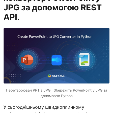
n
JPG за допомогою REST
API.
Перетворювач PPT в JPG | Збережіть PowerPoint у JPG за
допомогою Python
У сьогоднішньому швидкоплинному