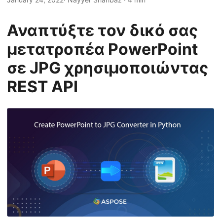
η
ς
Αναπτύξτε τον δικό σας
μετατροπέα PowerPoint
σε JPG χρησιμοποιώντας
REST API