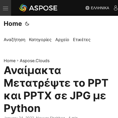
ΕΛΛΗΝΙΚΆ
Ε
ν
Home
α
λ
λ
Αναζήτηση
Κατηγορίες
Αρχείο
Ετικέτες
α
γ
Home
ή
»
Aspose.Clouds
Αναίμακτα
π
λ
Μετατρέψτε το PPT
ο
ή
και PPTX σε JPG με
γ
Python
η
σ
January 24, 2022
· Nayyer Shahbaz · 4 min