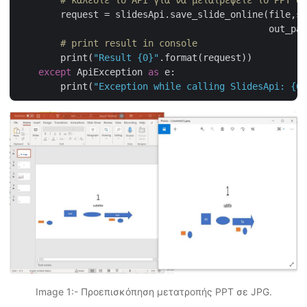
        request = slidesApi.save_slide_online(file,sl
                                              out_pat
# print result in console
        print(
"Result {0}"
.format(request))

except
 ApiException 
as
 e:

        print(
"Exception while calling SlidesApi: {0}
Image 1:- Προεπισκόπηση μετατροπής PPT σε JPG.