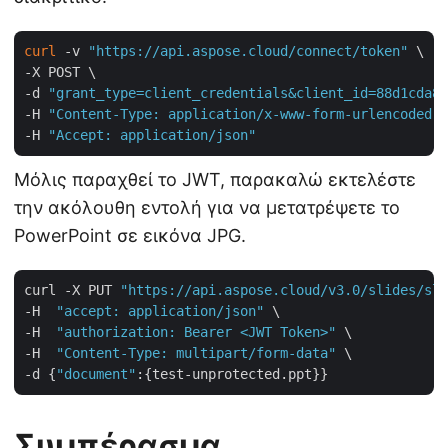
curl
 -v 
"https://api.aspose.cloud/connect/token"
 \

-X POST \

-d 
"grant_type=client_credentials&client_id=88d1cda8-
-H 
"Content-Type: application/x-www-form-urlencoded"
 
-H 
"Accept: application/json"
Μόλις παραχθεί το JWT, παρακαλώ εκτελέστε
την ακόλουθη εντολή για να μετατρέψετε το
PowerPoint σε εικόνα JPG.
curl -X PUT 
"https://api.aspose.cloud/v3.0/slides/sli
-H  
"accept: application/json"
 \

-H  
"authorization: Bearer <JWT Token>"
 \

-H  
"Content-Type: multipart/form-data"
 \

-d {
"document"
Συμπέρασμα