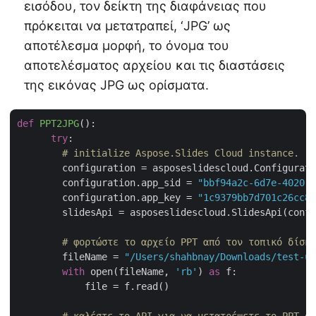
εισόδου, τον δείκτη της διαφάνειας που
πρόκειται να μετατραπεί, ‘JPG’ ως
αποτέλεσμα μορφή, το όνομα του
αποτελέσματος αρχείου και τις διαστάσεις
της εικόνας JPG ως ορίσματα.
def
PPT2JPG
():
try
:

# initialize Aspose.Slides Cloud instance.
        configuration = asposeslidescloud.Configurati
        configuration.app_sid = 
"bbf94a2c-6d7e-4020-b
        configuration.app_key = 
"1c9379bb7d701c26cc87
        slidesApi = asposeslidescloud.SlidesApi(confi
# φορτώστε το αρχείο PPT από τον τοπικό δίσκο
        fileName = 
"/Users/shahbnay/Downloads/test-un
with
 open(fileName, 
'rb'
) 
as
 f:

            file = f.read()

# καλέστε το API για να μετατρέψετε το PPT σε