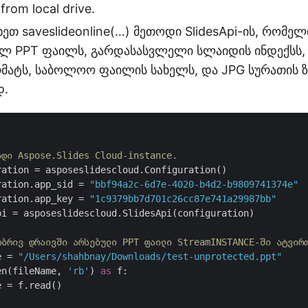
from local drive.
ეთ saveslideonline(…) მეთოდი SlidesApi-ის, რომელ
ელ PPT ფაილს, გარდასასვლელი სლაიდის ინდექსს,
მატს, საბოლოო ფაილის სახელს, და JPG სურათის ზ
დ.
ადი Aspose.Slides Cloud-instance.
ation = asposeslidescloud.Configuration()

ration.app_sid = 
"bbf94a2c-6d7e-4020-b4d2-b9809741374e"
ration.app_key = 
"1c9379bb7d701c26cc87e741a29987bb"
i = asposeslidescloud.SlidesApi(configuration)

ობრივ დრაივში არსებული PPT ფაილი StreamINSTANCE-ში ატვირ
e = 
"/Users/shahbnay/Downloads/test-unprotected.ppt"
en(fileName, 
'rb'
) 
as
 f:

 = f.read()
