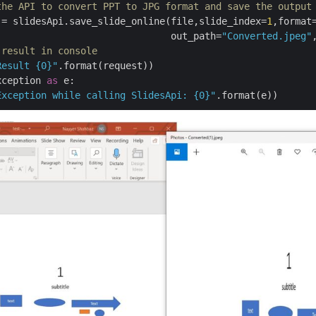
the API to convert PPT to JPG format and save the output
 = slidesApi.save_slide_online(file,slide_index=
1
,format
                               out_path=
"Converted.jpeg"
 result in console
Result {0}"
.format(request))

xception 
as
 e:

Exception while calling SlidesApi: {0}"