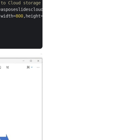
 to Cloud storage
=asposeslidescloud.models.ExportFormat.JPEG,

,width=
800
,height=
1000
)
