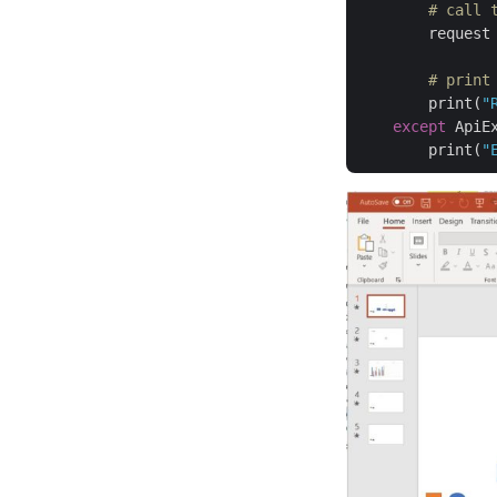
# call 
        request
               
# print
        print(
"
except
 ApiE
        print(
"