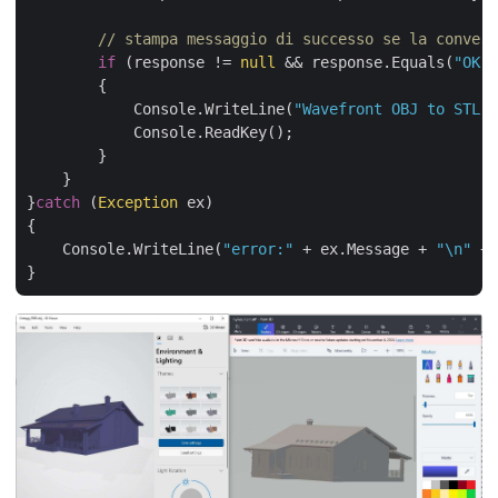
// stampa messaggio di successo se la convers
if
 (response != 
null
 && response.Equals(
"OK"
)
        {

            Console.WriteLine(
"Wavefront OBJ to STL c
            Console.ReadKey();

        }

    }

}
catch
 (
Exception
 ex)

{

    Console.WriteLine(
"error:"
 + ex.Message + 
"\n"
 + 