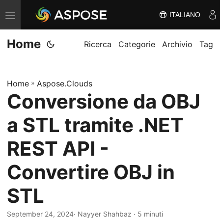
ITALIANO
V
ä
Home
x
Ricerca
Categorie
Archivio
Tag
l
a
Home
»
Aspose.Clouds
n
Conversione da OBJ
a
v
a STL tramite .NET
i
g
REST API -
e
Convertire OBJ in
r
i
STL
n
g
September 24, 2024
· Nayyer Shahbaz · 5 minuti