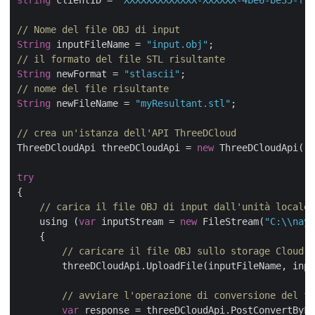
string
 clientID = 
"XXXXXXXXXXXXX-XXXXXX-4be6-be35-ff5
// Nome del file OBJ di input
String
 inputFileName = 
"input.obj"
// il formato del file STL risultante
String
 newFormat = 
"stlascii"
// nome del file risultante
String
 newFileName = 
"myResultant.stl"
;

// crea un'istanza dell'API ThreeDCloud
ThreeDCloudApi threeDCloudApi = 
new
 ThreeDCloudApi(
"c
try
{

// carica il file OBJ di input dall'unità locale
    using (
var
 inputStream = 
new
 FileStream(
"C:\\nayy
    {

// caricare il file OBJ sullo storage Cloud
        threeDCloudApi.UploadFile(inputFileName, inpu
// avviare l'operazione di conversione del fi
var
 response = threeDCloudApi.PostConvertByFo