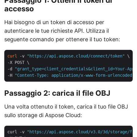
Passaggio 1: Ottieni il token di
accesso
Hai bisogno di un token di accesso per
autenticare le tue richieste API. Utilizza il
seguente comando per ottenere il tuo token:
curl
 -v 
"https://api.aspose.cloud/connect/token"
 \

-X POST \

-d 
"grant_type=client_credentials&client_id=Your-App-
-H 
"Content-Type: application/x-www-form-urlencoded"
Passaggio 2: carica il file OBJ
Una volta ottenuto il token, carica il tuo file OBJ
sullo storage di Aspose Cloud:
curl -v 
"https://api.aspose.cloud/v3.0/3d/storage/fil