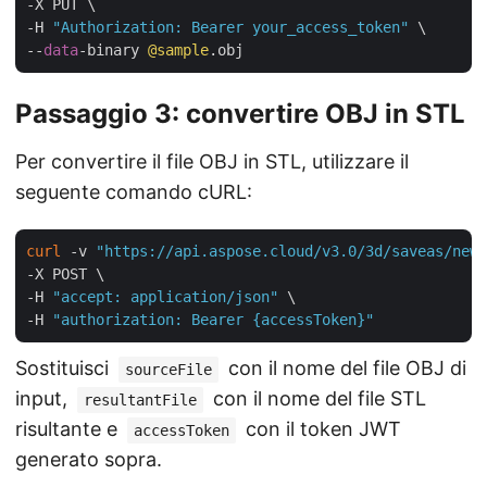
-X PUT \

-H 
"Authorization: Bearer your_access_token"
 \

--
data
-binary 
@sample
Passaggio 3: convertire OBJ in STL
Per convertire il file OBJ in STL, utilizzare il
seguente comando cURL:
curl
 -v 
"https://api.aspose.cloud/v3.0/3d/saveas/newf
-X POST \

-H 
"accept: application/json"
 \

-H 
"authorization: Bearer {accessToken}"
Sostituisci
con il nome del file OBJ di
sourceFile
input,
con il nome del file STL
resultantFile
risultante e
con il token JWT
accessToken
generato sopra.