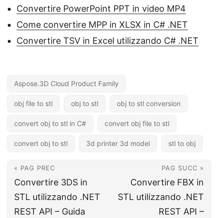
Convertire PowerPoint PPT in video MP4
Come convertire MPP in XLSX in C# .NET
Convertire TSV in Excel utilizzando C# .NET
Aspose.3D Cloud Product Family
obj file to stl
obj to stl
obj to stl conversion
convert obj to stl in C#
convert obj file to stl
convert obj to stl
3d printer 3d model
stl to obj
« PAG PREC
PAG SUCC »
Convertire 3DS in
Convertire FBX in
STL utilizzando .NET
STL utilizzando .NET
REST API – Guida
REST API –