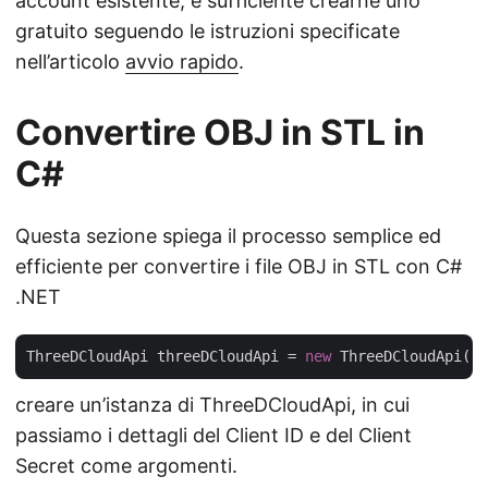
account esistente, è sufficiente crearne uno
gratuito seguendo le istruzioni specificate
nell’articolo
avvio rapido
.
Convertire OBJ in STL in
C#
Questa sezione spiega il processo semplice ed
efficiente per convertire i file OBJ in STL con C#
.NET
ThreeDCloudApi threeDCloudApi = 
new
 ThreeDCloudApi(
"c
creare un’istanza di ThreeDCloudApi, in cui
passiamo i dettagli del Client ID e del Client
Secret come argomenti.