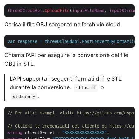
threeDCloudApi
.UploadFile
(
inputFileName
, 
inputStream
Carica il file OBJ sorgente nell’archivio cloud.
var
response
=
threeDCloudApi.PostConvertByFormat(inp
Chiama l’API per eseguire la conversione del file
OBJ in STL.
L’API supporta i seguenti formati di file STL
durante la conversione.
o
stlascii
.
stlbinary
// Per altri esempi, visita https://github.com/aspose
// Ottieni le credenziali del cliente da https://dash
string
 clientSecret = 
"XXXXXXXXXXXXXXXX"