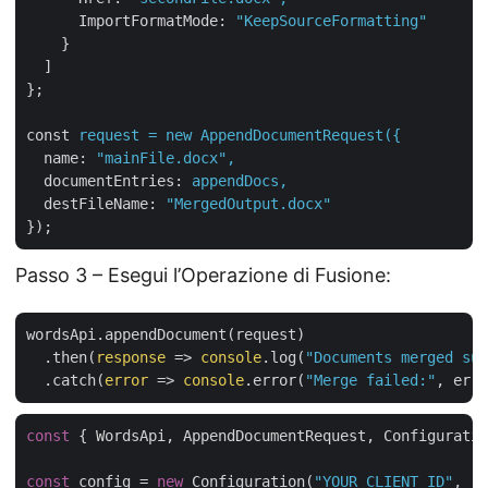
ImportFormatMode
: 
"KeepSourceFormatting"
}
]
};
const
request = new AppendDocumentRequest({
name
: 
"mainFile.docx",
documentEntries
: 
appendDocs,
destFileName
: 
"MergedOutput.docx"
});
Passo 3 – Esegui l’Operazione di Fusione:
wordsApi.appendDocument(request)

  .then(
response
 =>
console
.log(
"Documents merged suc
  .catch(
error
 =>
console
.error(
"Merge failed:"
const
 { WordsApi, AppendDocumentRequest, Configuratio
const
 config = 
new
 Configuration(
"YOUR_CLIENT_ID"
, 
"Y