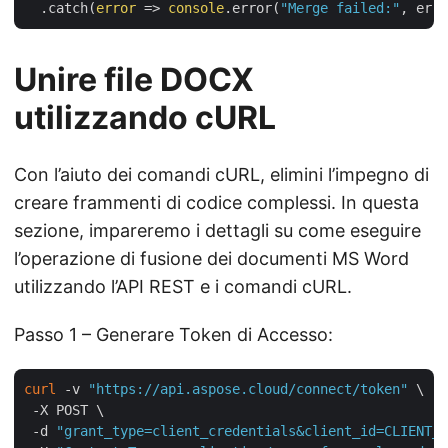
  .catch(
error
 =>
console
.error(
"Merge failed:"
Unire file DOCX
utilizzando cURL
Con l’aiuto dei comandi cURL, elimini l’impegno di
creare frammenti di codice complessi. In questa
sezione, impareremo i dettagli su come eseguire
l’operazione di fusione dei documenti MS Word
utilizzando l’API REST e i comandi cURL.
Passo 1 – Generare Token di Accesso:
curl
 -v 
"https://api.aspose.cloud/connect/token"
 \

 -X POST \

 -d 
"grant_type=client_credentials&client_id=CLIENT_I