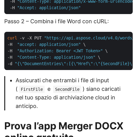
 -H 
"Content-Type: application/x-www-form-urlencoded"
 -H 
"Accept: application/json"
Passo 2 – Combina i file Word con cURL:
curl
 -v -X PUT 
"https://api.aspose.cloud/v4.0/words/{
-H  
"accept: application/json"
 \

-H  
"Authorization: Bearer <JWT Token>"
 \

-H  
"Content-Type: application/json"
 \

-d 
"{\"DocumentEntries\":[{\"Href\":\"{SecondFile}\",
Assicurati che entrambi i file di input
(
e
) siano caricati
FirstFile
SecondFile
nel tuo spazio di archiviazione cloud in
anticipo.
Prova l’app Merger DOCX