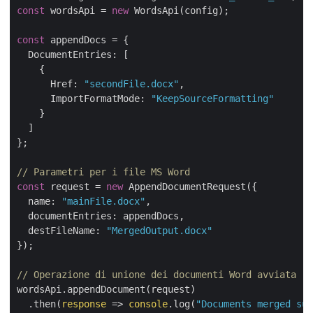
const
 wordsApi = 
new
 WordsApi(config);

const
 appendDocs = {

DocumentEntries
: [

    {

Href
: 
"secondFile.docx"
,

ImportFormatMode
: 
"KeepSourceFormatting"
    }

  ]

};

// Parametri per i file MS Word
const
 request = 
new
 AppendDocumentRequest({

name
: 
"mainFile.docx"
,

documentEntries
: appendDocs,

destFileName
: 
"MergedOutput.docx"
});

// Operazione di unione dei documenti Word avviata
wordsApi.appendDocument(request)

  .then(
response
 =>
console
.log(
"Documents merged suc