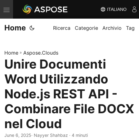
ITALIANO
V
ä
Home
x
Ricerca
Categorie
Archivio
Tag
l
a
Home
»
Aspose.Clouds
n
Unire Documenti
a
v
Word Utilizzando
i
g
Node.js REST API -
e
Combinare File DOCX
r
i
nel Cloud
n
g
June 6, 2025
· Nayyer Shahbaz · 4 minuti