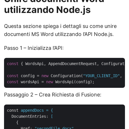
utilizzando Node.js
Questa sezione spiega i dettagli su come unire
documenti MS Word utilizzando l’API Node.js.
Passo 1 – Inizializza l’API:
const
 { WordsApi, AppendDocumentRequest, Configuratio
const
 config = 
new
 Configuration(
"YOUR_CLIENT_ID"
, 
"Y
const
 wordsApi = 
new
Passaggio 2 – Crea Richiesta di Fusione:
const
appendDocs = {
DocumentEntries
: 
[
{
Href
: 
"secondFile.docx",