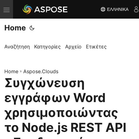
ΕΛΛΗΝΙΚΆ
Ε
ν
Home
α
λ
λ
Αναζήτηση
Κατηγορίες
Αρχείο
Ετικέτες
α
γ
Home
ή
»
Aspose.Clouds
Συγχώνευση
π
λ
εγγράφων Word
ο
ή
χρησιμοποιώντας
γ
το Node.js REST API
η
σ