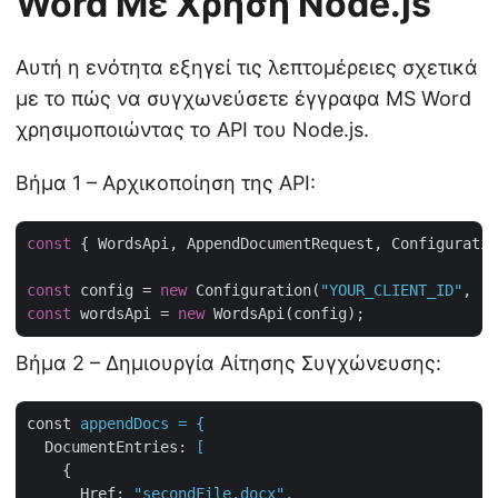
Word Με Χρήση Node.js
Αυτή η ενότητα εξηγεί τις λεπτομέρειες σχετικά
με το πώς να συγχωνεύσετε έγγραφα MS Word
χρησιμοποιώντας το API του Node.js.
Βήμα 1 – Αρχικοποίηση της API:
const
 { WordsApi, AppendDocumentRequest, Configuratio
const
 config = 
new
 Configuration(
"YOUR_CLIENT_ID"
, 
"Y
const
 wordsApi = 
new
Βήμα 2 – Δημιουργία Αίτησης Συγχώνευσης:
const
appendDocs = {
DocumentEntries
: 
[
{
Href
: 
"secondFile.docx",