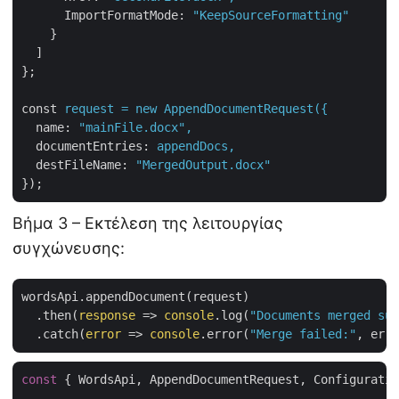
ImportFormatMode
: 
"KeepSourceFormatting"
}
]
};
const
request = new AppendDocumentRequest({
name
: 
"mainFile.docx",
documentEntries
: 
appendDocs,
destFileName
: 
"MergedOutput.docx"
});
Βήμα 3 – Εκτέλεση της λειτουργίας
συγχώνευσης:
wordsApi.appendDocument(request)

  .then(
response
 =>
console
.log(
"Documents merged suc
  .catch(
error
 =>
console
.error(
"Merge failed:"
const
 { WordsApi, AppendDocumentRequest, Configuratio