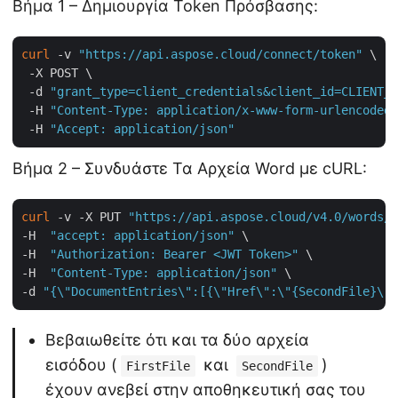
Βήμα 1 – Δημιουργία Token Πρόσβασης:
curl
 -v 
"https://api.aspose.cloud/connect/token"
 \

 -X POST \

 -d 
"grant_type=client_credentials&client_id=CLIENT_I
 -H 
"Content-Type: application/x-www-form-urlencoded"
 -H 
"Accept: application/json"
Βήμα 2 – Συνδυάστε Τα Αρχεία Word με cURL:
curl
 -v -X PUT 
"https://api.aspose.cloud/v4.0/words/{
-H  
"accept: application/json"
 \

-H  
"Authorization: Bearer <JWT Token>"
 \

-H  
"Content-Type: application/json"
 \

-d 
"{\"DocumentEntries\":[{\"Href\":\"{SecondFile}\",
Βεβαιωθείτε ότι και τα δύο αρχεία
εισόδου (
και
)
FirstFile
SecondFile
έχουν ανεβεί στην αποθηκευτική σας του