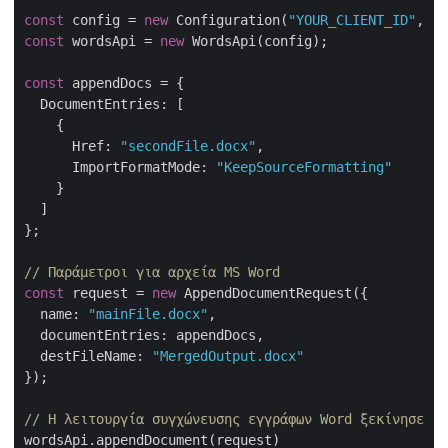
const
 config = 
new
 Configuration(
"YOUR_CLIENT_ID"
, 
"Y
const
 wordsApi = 
new
 WordsApi(config);

const
 appendDocs = {

DocumentEntries
: [

    {

Href
: 
"secondFile.docx"
,

ImportFormatMode
: 
"KeepSourceFormatting"
    }

  ]

};

// Παράμετροι για αρχεία MS Word
const
 request = 
new
 AppendDocumentRequest({

name
: 
"mainFile.docx"
,

documentEntries
: appendDocs,

destFileName
: 
"MergedOutput.docx"
});

// Η λειτουργία συγχώνευσης εγγράφων Word ξεκίνησε
wordsApi.appendDocument(request)
