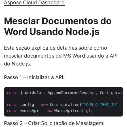
Aspose Cloud Dashboard
.
Mesclar Documentos do
Word Usando Node.js
Esta seção explica os detalhes sobre como
mesclar documentos do MS Word usando a API
do Node.js.
Passo 1 – Inicializar a API:
const
 { WordsApi, AppendDocumentRequest, Configuratio
const
 config = 
new
 Configuration(
"YOUR_CLIENT_ID"
, 
"Y
const
 wordsApi = 
new
Passo 2 – Criar Solicitação de Mesclagem: