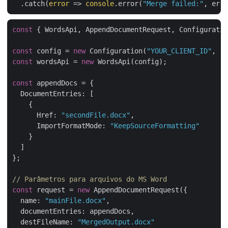
  .catch(
error
 =>
console
.error(
"Merge failed:"
const
 { WordsApi, AppendDocumentRequest, Configuratio
const
 config = 
new
 Configuration(
"YOUR_CLIENT_ID"
, 
"Y
const
 wordsApi = 
new
 WordsApi(config);

const
 appendDocs = {

DocumentEntries
: [

    {

Href
: 
"secondFile.docx"
,

ImportFormatMode
: 
"KeepSourceFormatting"
    }

  ]

};

// Parâmetros para arquivos do MS Word
const
 request = 
new
 AppendDocumentRequest({

name
: 
"mainFile.docx"
,

documentEntries
: appendDocs,

destFileName
: 
"MergedOutput.docx"