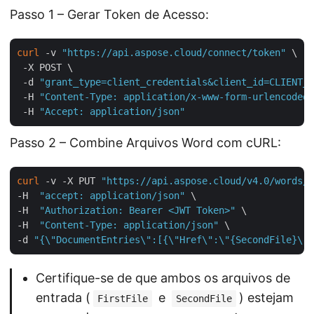
Passo 1 – Gerar Token de Acesso:
curl
 -v 
"https://api.aspose.cloud/connect/token"
 \

 -X POST \

 -d 
"grant_type=client_credentials&client_id=CLIENT_I
 -H 
"Content-Type: application/x-www-form-urlencoded"
 -H 
"Accept: application/json"
Passo 2 – Combine Arquivos Word com cURL:
curl
 -v -X PUT 
"https://api.aspose.cloud/v4.0/words/{
-H  
"accept: application/json"
 \

-H  
"Authorization: Bearer <JWT Token>"
 \

-H  
"Content-Type: application/json"
 \

-d 
"{\"DocumentEntries\":[{\"Href\":\"{SecondFile}\",
Certifique-se de que ambos os arquivos de
entrada (
e
) estejam
FirstFile
SecondFile