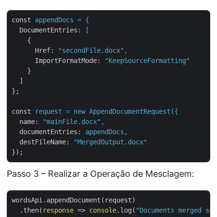
const
appendDocs = {
DocumentEntries
: 
[
{
Href
: 
"secondFile.docx",
ImportFormatMode
: 
"KeepSourceFormatting"
}
]
};
const
request = new AppendDocumentRequest({
name
: 
"mainFile.docx",
documentEntries
: 
appendDocs,
destFileName
: 
"MergedOutput.docx"
});
Passo 3 – Realizar a Operação de Mesclagem:
wordsApi.appendDocument(request)

  .then(
response
 =>
console
.log(
"Documents merged suc