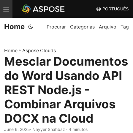
PORTUGUÊS
A
l
Home
t
Procurar
Categorias
Arquivo
Tag
e
r
Home
»
Aspose.Clouds
n
Mesclar Documentos
a
r
do Word Usando API
n
a
REST Node.js -
v
Combinar Arquivos
e
g
DOCX na Cloud
a
ç
June 6, 2025
· Nayyer Shahbaz · 4 minutos