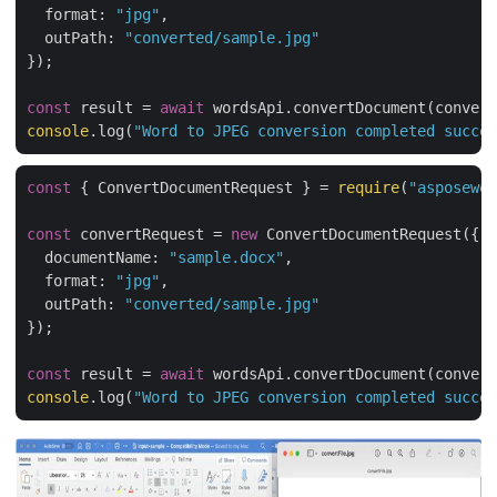
format
: 
"jpg"
,

outPath
: 
"converted/sample.jpg"
});

const
 result = 
await
console
.log(
"Word to JPEG conversion completed succes
const
 { ConvertDocumentRequest } = 
require
(
"asposewor
const
 convertRequest = 
new
 ConvertDocumentRequest({

documentName
: 
"sample.docx"
,

format
: 
"jpg"
,

outPath
: 
"converted/sample.jpg"
});

const
 result = 
await
console
.log(
"Word to JPEG conversion completed succes