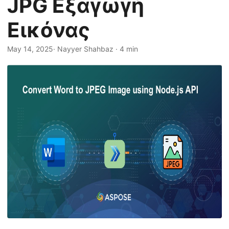
JPG Εξαγωγή
η
ς
Εικόνας
May 14, 2025
· Nayyer Shahbaz · 4 min