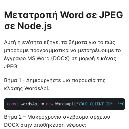
Μετατροπή Word σε JPEG
σε Node.js
Αυτή η ενότητα εξηγεί τα βήματα για το πώς
μπορούμε προγραμματικά να μετατρέψουμε το
έγγραφο MS Word (DOCX) σε μορφή εικόνας
JPEG.
Βήμα 1 - Δημιουργήστε μια παρουσία της
κλάσης WordsApi.
const
 wordsApi = 
new
 WordsApi(
"YOUR_CLIENT_ID"
, 
"YOUR
Βήμα 2 – Μακρόχρονια ανέβασμα αρχείου
DOCX στην αποθήκευση νέφους: