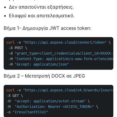
Δεν απαιτούνται εξαρτήσεις.
Ελαφρύ και αποτελεσματικό.
Βήμα 1- Δημιουργία JWT access token:
curl
 -v 
"https://api.aspose.cloud/connect/token"
 \

 -X POST \

 -d 
"grant_type=client_credentials&client_id=XXXXX-XX
 -H 
"Content-Type: application/x-www-form-urlencoded"
 -H 
"Accept: application/json"
Βήμα 2 – Μετατροπή DOCX σε JPEG
curl
 -v 
"https://api.aspose.cloud/v4.0/words/{sourceF
-X GET \

-H  
"accept: application/octet-stream"
 \

-H  
"Authorization: Bearer <ACCESS_TOKEN>"
 \

-o 
"{resultantFile}"