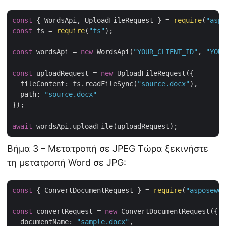
const
 { WordsApi, UploadFileRequest } = 
require
(
"aspo
const
 fs = 
require
(
"fs"
);

const
 wordsApi = 
new
 WordsApi(
"YOUR_CLIENT_ID"
, 
"YOUR
const
 uploadRequest = 
new
 UploadFileRequest({

fileContent
: fs.readFileSync(
"source.docx"
),

path
: 
"source.docx"
});

await
Βήμα 3 – Μετατροπή σε JPEG Τώρα ξεκινήστε
τη μετατροπή Word σε JPG:
const
 { ConvertDocumentRequest } = 
require
(
"asposewor
const
 convertRequest = 
new
 ConvertDocumentRequest({

documentName
: 
"sample.docx"
,
