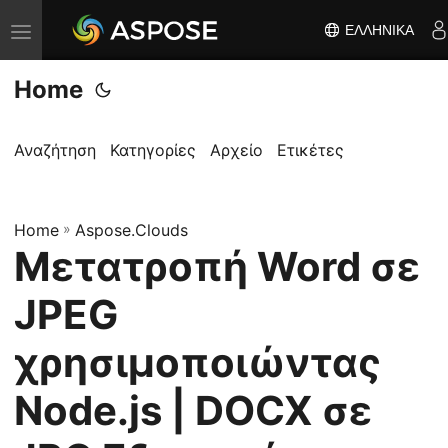
ΕΛΛΗΝΙΚΆ
Ε
ν
Home
α
λ
λ
Αναζήτηση
Κατηγορίες
Αρχείο
Ετικέτες
α
γ
Home
ή
»
Aspose.Clouds
Μετατροπή Word σε
π
λ
JPEG
ο
ή
χρησιμοποιώντας
γ
Node.js | DOCX σε
η
σ