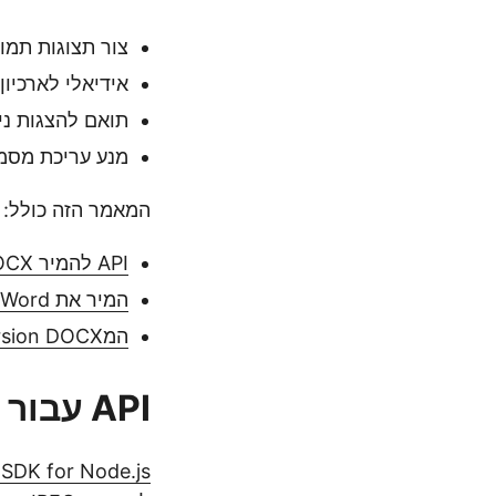
צור תצוגות תמו
אידיאלי לארכיון 
תואם להצגות ני
מנע עריכת מסמכ
המאמר הזה כולל:
API להמיר DOCX ל JPG
המיר את Word ל- JPEG ב- Node.js
המconversion DOCX ל JPG באמצעות cURL
API עבור המרה מ-DOCX ל-JPG
SDK for Node.js