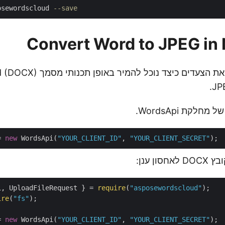
osewordscloud 
--save
הקטע הזה מסביר את הצעדים כיצד נוכל לה
= 
new
 WordsApi(
"YOUR_CLIENT_ID"
, 
"YOUR_CLIENT_SECRET"
i, UploadFileRequest } = 
require
(
"asposewordscloud"
ire
(
"fs"
);

= 
new
 WordsApi(
"YOUR_CLIENT_ID"
, 
"YOUR_CLIENT_SECRET"
);
