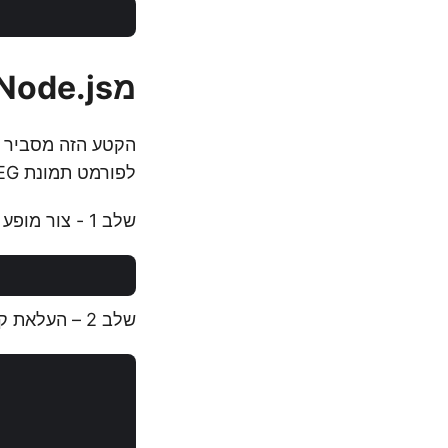
מConvert Word to JPEG in Node.js
לפורמט תמונת JPEG.
שלב 1 - צור מופע של מחלקת WordsApi.
שלב 2 – העלאת קובץ DOCX לאחסון ענן: