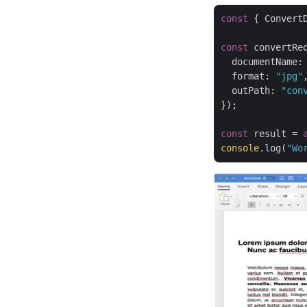
const
 { Convert
const
 convertRe
documentName
:
format
: 
"jpg"
,
outPath
: 
"con
});

const
 result = 
console
.log(
"Wo