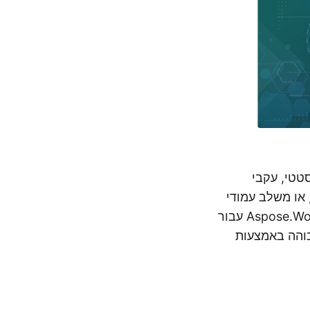
 Word בפורמט סטטי, עקבי
 או משלב עמודי
Word כדימויים, המרת DOCX ל-JPEG היא גישה מעשית. עם Aspose.Words Cloud SDK עבור
לדימויים באיכות גבוהה באמצעות