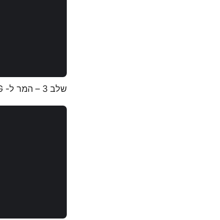
שלב 3 – המר ל- JPEG עכשיו התחל את ההמרה מ- Word ל- JPG: