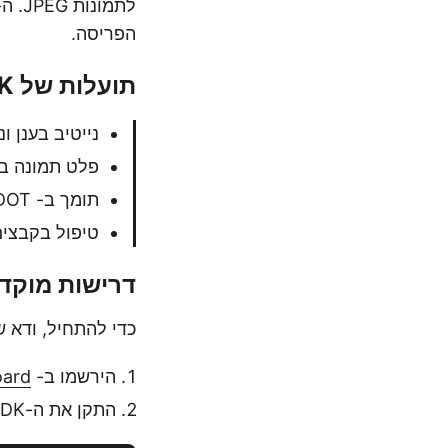
הפריסה.
תועלות של Aspose.Words Cloud SDK
נייטיב בענן ו
פלט תמונה בא
תומך ב- DOC, DOCX, DOT ועוד.
טיפול בקבצים מאובטח
דרישות מוקד
כדי להתחיל, ודא 
הירשמו ב-
oard
התקן את ה-SDK בפרויקט Node.js שלך