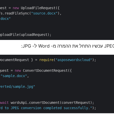
uest = 
new
 UploadFileRequest({

fs.readFileSync(
"source.docx"
),

.docx"
DocumentRequest } = 
require
(
"asposewordscloud"
);

quest = 
new
 ConvertDocumentRequest({

 
"sample.docx"
,



verted/sample.jpg"
await
rd to JPEG conversion completed successfully."