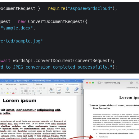
DocumentRequest } = 
require
(
"asposewordscloud"
);

quest = 
new
 ConvertDocumentRequest({

 
"sample.docx"
,



verted/sample.jpg"
await
rd to JPEG conversion completed successfully."