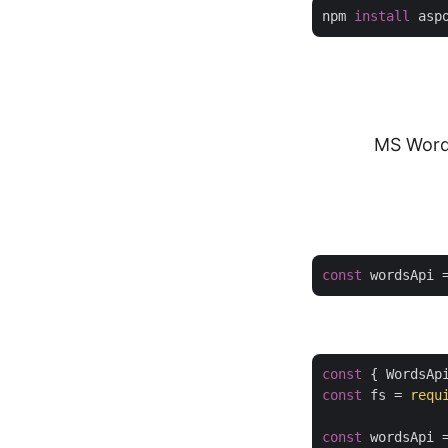
npm 
install
 asp
מיר באופן תכנותי מסמך MS Word (DOCX)
const
 wordsApi 
const
 { WordsAp
const
 fs = 
requ
const
 wordsApi 