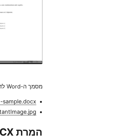
מסמך ה-Word לדוגמה והתמונה התוצאות שנוצרה למעלה ניתן להוריד מ-"
t-sample.docx
tantImage.jpg
המרת DOCX ל JPG באמצעות cURL