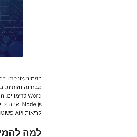
הממיר
ocuments
מבחינה חזותית. בי
קריאות API פשוטות של REST.
למה להמיר Word ל JPEG ב .js