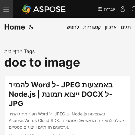
עִברִית
T
o
Home
תגים
ארכיון
קטגוריות
לחפש
g
g
l
Tags
»
דף בית
e
doc to image
n
a
v
להמיר Word ל- JPEG באמצעות
i
Node.js | ייצוא תמונת DOCX ל-
g
JPG
a
t
חקור איך להמיר Word ל- JPEG ב- Node.js באמצעות
i
Aspose.Words Cloud SDK. מושלם לתצוגות מראש של מסמכים,
ארכיונים חזותיים וייצוגים סטטיים.
o