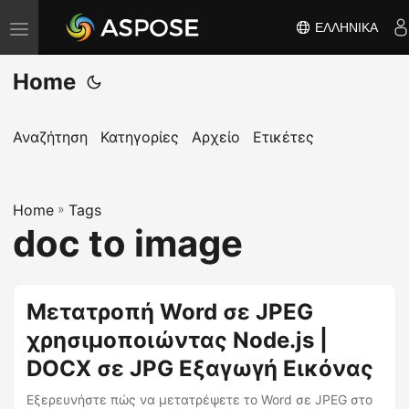
ΕΛΛΗΝΙΚΆ
Ε
ν
Home
α
λ
λ
Αναζήτηση
Κατηγορίες
Αρχείο
Ετικέτες
α
γ
Home
ή
»
Tags
doc to image
π
λ
ο
Μετατροπή Word σε JPEG
ή
χρησιμοποιώντας Node.js |
γ
η
DOCX σε JPG Εξαγωγή Εικόνας
σ
Εξερευνήστε πώς να μετατρέψετε το Word σε JPEG στο