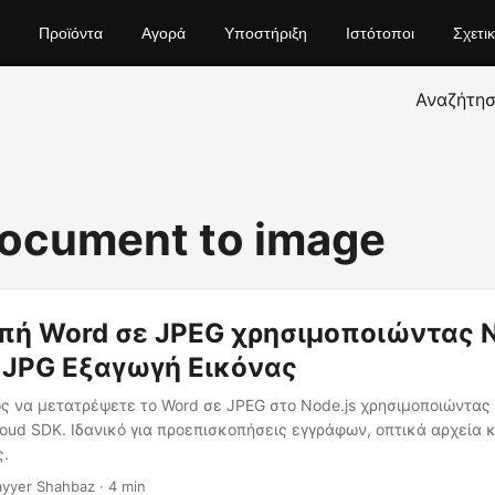
Προϊόντα
Αγορά
Υποστήριξη
Ιστότοποι
Σχετι
Αναζήτη
ocument to image
ή Word σε JPEG χρησιμοποιώντας No
 JPG Εξαγωγή Εικόνας
ς να μετατρέψετε το Word σε JPEG στο Node.js χρησιμοποιώντας
oud SDK. Ιδανικό για προεπισκοπήσεις εγγράφων, οπτικά αρχεία κ
ς.
yyer Shahbaz · 4 min