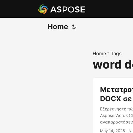
Home
Home
»
Tags
word d
Μετατροπ
DOCX σε
Εξερευνήστε πώ
Aspose.Words Cl
αναπαραστάσει
May 14, 2025
· Na