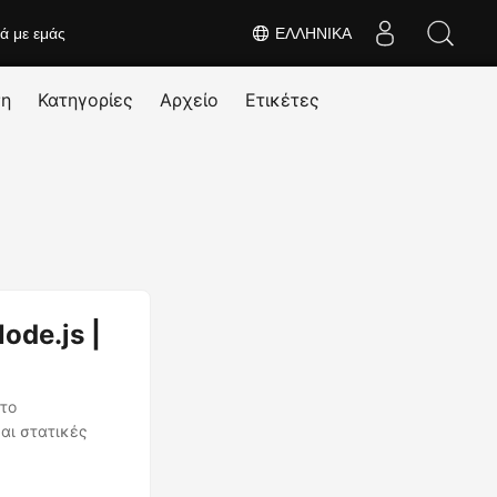
κά με εμάς
ΕΛΛΗΝΙΚΆ
ση
Κατηγορίες
Αρχείο
Ετικέτες
de.js |
 το
αι στατικές