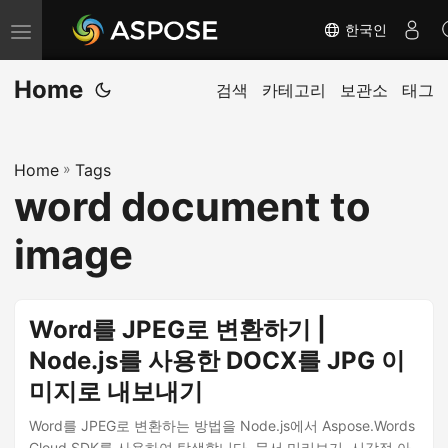
한국인
내
비
Home
게
검색
카테고리
보관소
태그
이
션
Home
»
Tags
전
word document to
환
image
Word를 JPEG로 변환하기 |
Node.js를 사용한 DOCX를 JPG 이
미지로 내보내기
Word를 JPEG로 변환하는 방법을 Node.js에서 Aspose.Words
Cloud SDK를 사용하여 탐색합니다. 문서 미리보기, 시각적 아