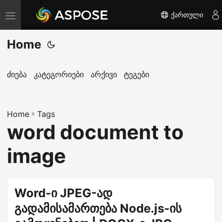
ქართული
T
o
Home
g
g
l
ძიება
კატეგორიები
არქივი
ტეგები
e
n
Home
a
»
Tags
word document to
v
i
image
g
a
t
Word-ი JPEG-ად
i
გადამისამართება Node.js-ის
o