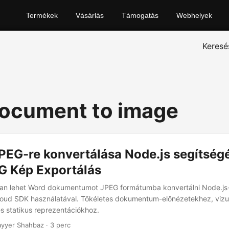
Termékek
Vásárlás
Támogatás
Webhelyek
Keresé
ocument to image
EG-re konvertálása Node.js segítségé
 Kép Exportálás
yan lehet Word dokumentumot JPEG formátumba konvertálni Node.js
oud SDK használatával. Tökéletes dokumentum-előnézetekhez, vizuá
 statikus reprezentációkhoz.
yyer Shahbaz · 3 perc