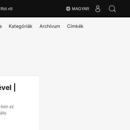
Ról ről
MAGYAR
s
Kategóriák
Archívum
Címkék
vel |
-ben az
lis