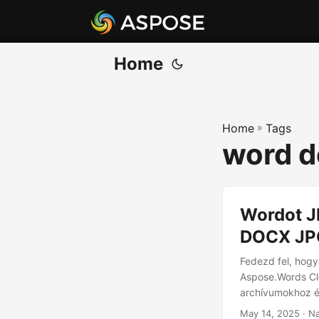
Home
Home
»
Tags
word d
Wordot JP
DOCX JPG
Fedezd fel, hog
Aspose.Words Cl
archívumokhoz és
May 14, 2025
· Na