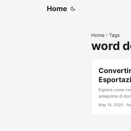
Home
Home
»
Tags
word d
Convertir
Esportaz
Esplora come con
anteprime di docu
May 14, 2025
· Na