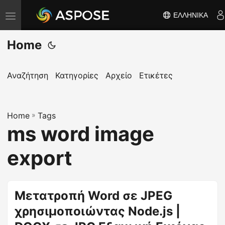
ΕΛΛΗΝΙΚΆ
Ε
ν
Home
α
λ
λ
Αναζήτηση
Κατηγορίες
Αρχείο
Ετικέτες
α
γ
Home
ή
»
Tags
ms word image
π
λ
export
ο
ή
γ
Μετατροπή Word σε JPEG
η
χρησιμοποιώντας Node.js |
σ