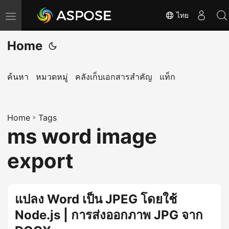
ไทย
T
o
Home
g
g
l
ค้นหา
หมวดหมู่
คลังเก็บเอกสารสำคัญ
แท็ก
e
n
Home
a
»
Tags
ms word image
v
i
export
g
a
t
แปลง Word เป็น JPEG โดยใช้
i
Node.js | การส่งออกภาพ JPG จาก
o