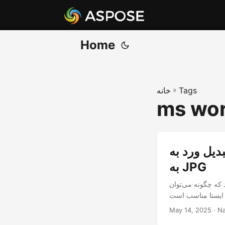
Home
Tags
»
خانه
ms wor
ل ورد به JPEG با استفاده از Node.js | صادرات تصویر DOCX
به JPG
به JPEG در Node.js با استفاده از Aspose.Words Cloud SDK تبدیل کرد.
May 14, 2025