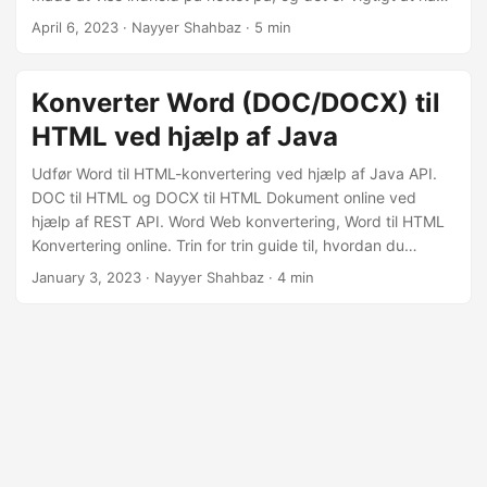
de rigtige værktøjer og ressourcer til at konvertere dine
April 6, 2023
· Nayyer Shahbaz · 5 min
Word-dokumenter til HTML. Denne artikel vil undersøge,
hvordan du bruger C#-programmeringssproget og
Aspose.Words Cloud SDK til at konvertere Word-
Konverter Word (DOC/DOCX) til
dokumenter til HTML-format, hvilket gør det nemmere for
HTML ved hjælp af Java
dig at dele dit indhold på nettet.
Udfør Word til HTML-konvertering ved hjælp af Java API.
DOC til HTML og DOCX til HTML Dokument online ved
hjælp af REST API. Word Web konvertering, Word til HTML
Konvertering online. Trin for trin guide til, hvordan du
udfører Microsoft Word Web-konvertering.
January 3, 2023
· Nayyer Shahbaz · 4 min