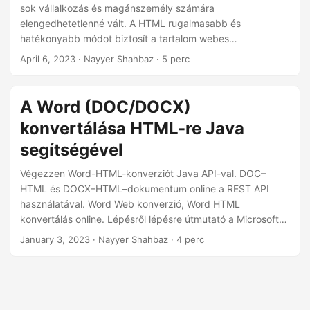
n
sok vállalkozás és magánszemély számára
elengedhetetlenné vált. A HTML rugalmasabb és
hatékonyabb módot biztosít a tartalom webes
megjelenítésére, és elengedhetetlen a megfelelő eszközök
April 6, 2023
· Nayyer Shahbaz · 5 perc
és erőforrások rendelkezésre állása Word-dokumentumok
HTML-formátumba konvertálásához. Ez a cikk azt mutatja
be, hogyan használhatja a C# programozási nyelvet és az
A Word (DOC/DOCX)
Aspose.Words Cloud SDK-t Word-dokumentumok HTML-
konvertálása HTML-re Java
formátumba konvertálására, megkönnyítve ezzel a
tartalom megosztását az interneten.
segítségével
Végezzen Word-HTML-konverziót Java API-val. DOC–
HTML és DOCX–HTML–dokumentum online a REST API
használatával. Word Web konverzió, Word HTML
konvertálás online. Lépésről lépésre útmutató a Microsoft
Word webkonverzió végrehajtásához.
January 3, 2023
· Nayyer Shahbaz · 4 perc