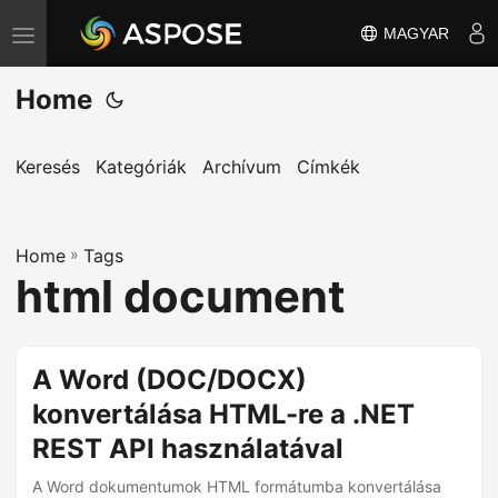
MAGYAR
T
o
Home
g
g
l
Keresés
Kategóriák
Archívum
Címkék
e
n
Home
a
»
Tags
html document
v
i
g
A Word (DOC/DOCX)
a
konvertálása HTML-re a .NET
t
i
REST API használatával
o
A Word dokumentumok HTML formátumba konvertálása