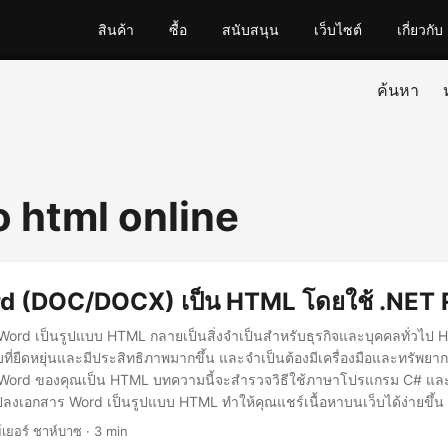
สินค้า
ซื้อ
สนับสนุน
เว็บไซต์
เกี่ยวกับ
ค้นหา
o html online
d (DOC/DOCX) เป็น HTML โดยใช้ .NET 
rd เป็นรูปแบบ HTML กลายเป็นสิ่งจำเป็นสำหรับธุรกิจและบุคคลทั่วไป H
ที่ยืดหยุ่นและมีประสิทธิภาพมากขึ้น และจำเป็นต้องมีเครื่องมือและทรัพยา
Word ของคุณเป็น HTML บทความนี้จะสำรวจวิธีใช้ภาษาโปรแกรม C# แล
ปลงเอกสาร Word เป็นรูปแบบ HTML ทำให้คุณแชร์เนื้อหาบนเว็บได้ง่ายขึ้น
์เยอร์ ชาห์บาซ · 3 min