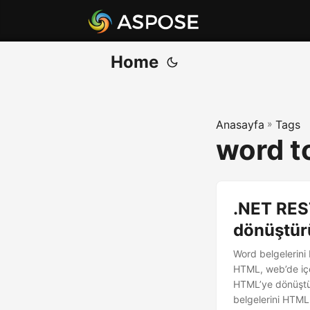
Home
Anasayfa
»
Tags
word t
.NET RES
dönüştür
Word belgelerini 
HTML, web’de içe
HTML’ye dönüştür
belgelerini HTML