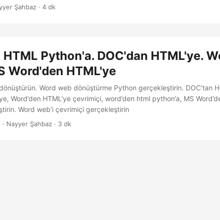
ğını keşfedecek ve içeriğinizi web’de paylaşmanızı kolaylaştıracaktır.
yyer Şahbaz · 4 dk
 HTML Python'a. DOC'dan HTML'ye. W
S Word'den HTML'ye
dönüştürün. Word web dönüştürme Python gerçekleştirin. DOC’tan 
e, Word’den HTML’ye çevrimiçi, word’den html python’a, MS Word’
tirin. Word web’i çevrimiçi gerçekleştirin
2
· Nayyer Şahbaz · 3 dk