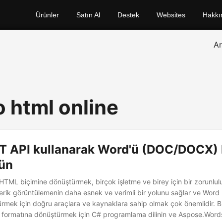
Ürünler
Satın Al
Destek
Websites
Hakkı
A
o html online
T API kullanarak Word'ü (DOC/DOCX)
ün
HTML biçimine dönüştürmek, birçok işletme ve birey için bir zorunlulu
rik görüntülemenin daha esnek ve verimli bir yolunu sağlar ve Word b
mek için doğru araçlara ve kaynaklara sahip olmak çok önemlidir. 
 formatına dönüştürmek için C# programlama dilinin ve Aspose.Word