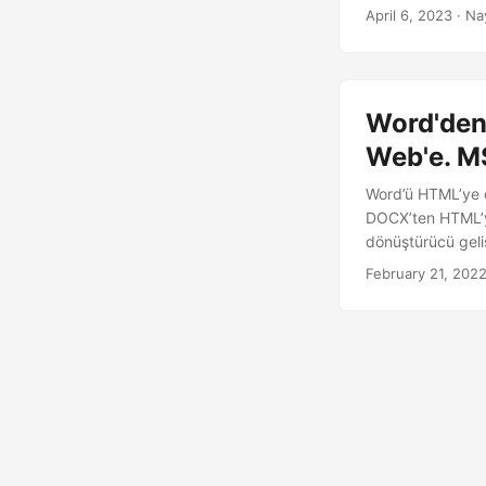
nasıl kullanılaca
April 6, 2023
· Na
Word'den
Web'e. M
Word’ü HTML’ye 
DOCX’ten HTML’y
dönüştürücü geliş
February 21, 202