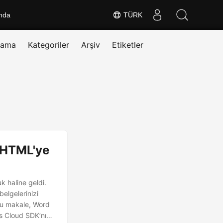
nda
TÜRK
rama
Kategoriler
Arşiv
Etiketler
 HTML'ye
k haline geldi.
elgelerinizi
Bu makale, Word
s Cloud SDK’nın