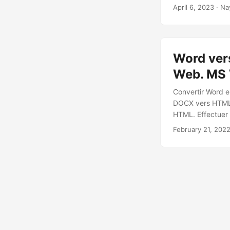
SDK pour conver
April 6, 2023
· Na
facilement votre
Word ver
Web. MS 
Convertir Word 
DOCX vers HTML,
HTML. Effectuer
February 21, 202