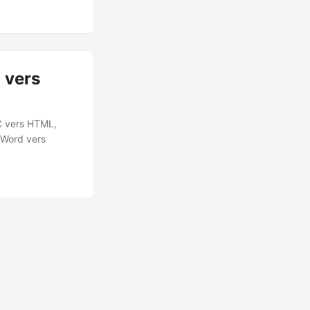
tager plus
 vers
C vers HTML,
 Word vers