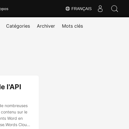
opos
FRANÇAIS
Catégories
Archiver
Mots clés
 l'API
 de nombreuses
 contenu sur le
ments Word en
ose.Words Cloud