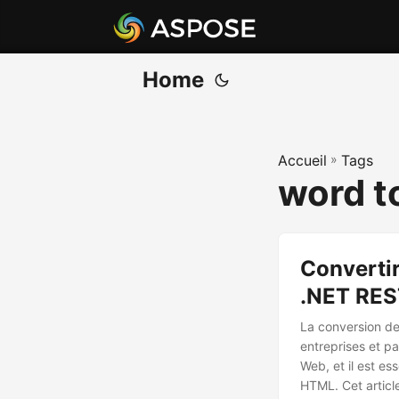
Home
Accueil
»
Tags
word t
Converti
.NET RE
La conversion d
entreprises et pa
Web, et il est es
HTML. Cet articl