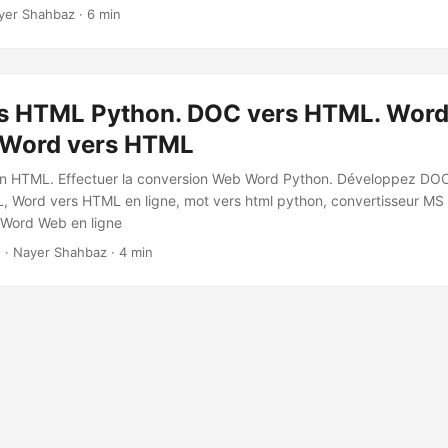
tir des documents Word au format HTML, ce qui vous permet de par
yer Shahbaz · 6 min
 contenu sur le Web.
s HTML Python. DOC vers HTML. Word
Word vers HTML
en HTML. Effectuer la conversion Web Word Python. Développez DO
 Word vers HTML en ligne, mot vers html python, convertisseur MS
 Word Web en ligne
2
· Nayer Shahbaz · 4 min