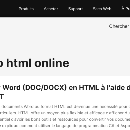
Produits
Acheter
Support
Sites Web
À Pr
Chercher
o html online
r Word (DOC/DOCX) en HTML à l'aide de
ST
e documents Word au format HTML est devenue une nécessité pour
rticuliers. HTML offre un moyen plus flexible et efficace d’afficher du
sentiel d’avoir les bons outils et ressources pour convertir vos docu
e explique comment utiliser le langage de programmation C# et Asp