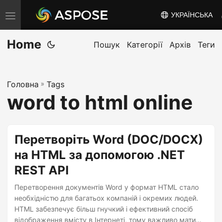
УКРАЇНСЬКА
T
o
Home
g
Пошук
Категорії
Архів
Теги
g
l
Головна
»
Tags
e
word to html online
n
a
v
Перетворіть Word (DOC/DOCX)
i
на HTML за допомогою .NET
g
REST API
a
t
Перетворення документів Word у формат HTML стало
i
необхідністю для багатьох компаній і окремих людей.
HTML забезпечує більш гнучкий і ефективний спосіб
o
відображення вмісту в Інтернеті, тому важливо мати