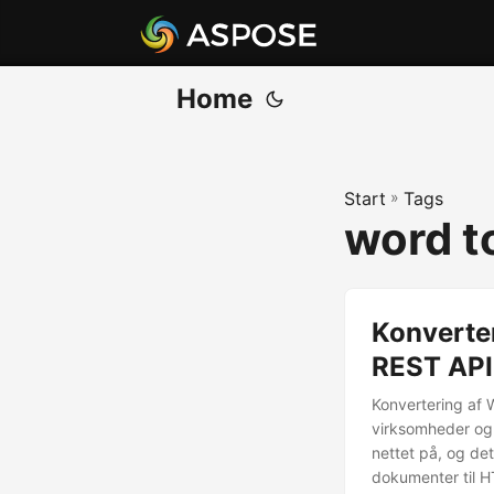
Home
Start
»
Tags
word t
Konverte
REST API
Konvertering af
virksomheder og 
nettet på, og det
dokumenter til 