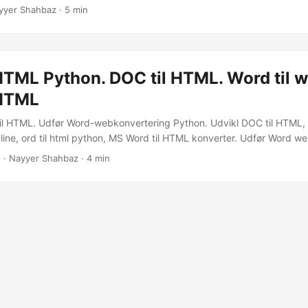
ud SDK til at konvertere Word-dokumenter til HTML-format, hvilket 
yyer Shahbaz · 5 min
t dele dit indhold på nettet.
HTML Python. DOC til HTML. Word til 
 HTML
til HTML. Udfør Word-webkonvertering Python. Udvikl DOC til HTML,
line, ord til html python, MS Word til HTML konverter. Udfør Word we
2
· Nayyer Shahbaz · 4 min