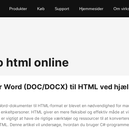
Produkter
Køb
Support
Hjemmesider
Om virk
o html online
r Word (DOC/DOCX) til HTML ved hjæl
 Word-dokumenter til HTML-format er blevet en nødvendighed for m
enkeltpersoner. HTML giver en mere fleksibel og effektiv måde at vi
 er vigtigt at have de rigtige værktøjer og ressourcer til at konverte
HTML. Denne artikel vil undersøge, hvordan du bruger C#-programme