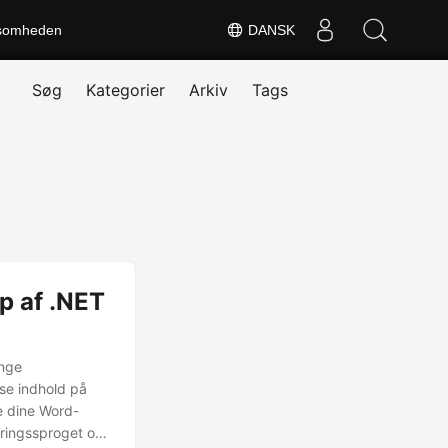
somheden
DANSK
Søg
Kategorier
Arkiv
Tags
p af .NET
ange
se indhold på
re dine Word-
ringssproget og