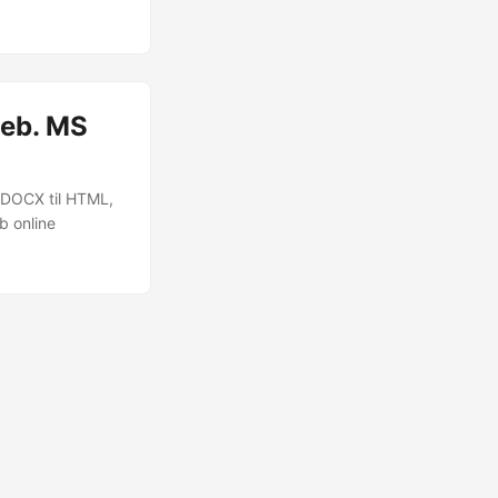
gør det
web. MS
 DOCX til HTML,
b online