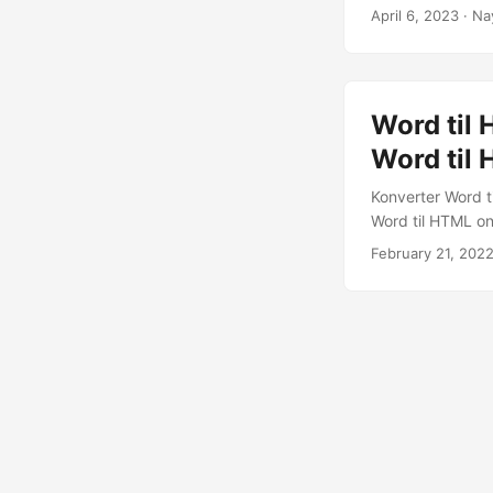
Aspose.Words Clo
April 6, 2023
· Na
nemmere for dig a
Word til 
Word til
Konverter Word 
Word til HTML on
February 21, 202