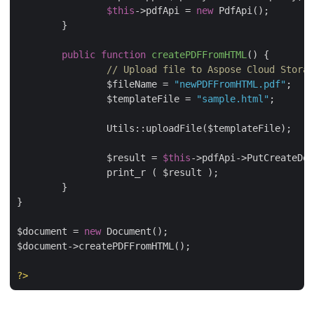
$this
->pdfApi = 
new
 PdfApi();

	}

public
function
createPDFFromHTML
(
) 
{

// Upload file to Aspose Cloud Storag
		$fileName = 
"newPDFFromHTML.pdf"
;

		$templateFile = 
"sample.html"
;

		Utils::uploadFile($templateFile);

		$result = 
$this
->pdfApi->PutCreateDoc
		print_r ( $result );

	}

}

$document = 
new
 Document();

$document->createPDFFromHTML();

?>