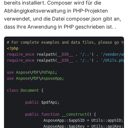
bereits installiert. Composer wird für die
Abhängigkeitsverwaltung in PHP-Projekten
verwendet, und die Datei composer.json gibt an,
dass Ihre Anwendung in PHP geschrieben ist. .
# For complete examples and data files, please go to 
<?php
require_once
 realpath(
__DIR__
 . 
'/..'
) . 
'/vendor/aut
require_once
 realpath(
__DIR__
 . 
'/..'
) . 
'/Utils.php'
use
Aspose
\
PDF
\
PdfApi
use
Aspose
\
PDF
\
AsposeApp
;

class
Document
{

public
 $pdfApi;

public
function
__construct
(
) 
{

		AsposeApp::$appSID = Utils::appSID;

		AsposeApp::$apiKey = Utils::apiKey;
