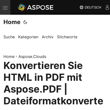
DEUTSCH
N
a
Home
v
i
g
Suche
Kategorien
Archiv
Stichworte
a
t
Home
i
»
Aspose.Clouds
Konvertieren Sie
o
n
HTML in PDF mit
u
m
Aspose.PDF |
s
Dateiformatkonverte
c
h