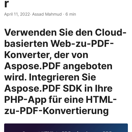
r
a
l
April 11, 2022
· Assad Mahmud · 6 min
t
e
Verwenden Sie den Cloud-
n
basierten Web-zu-PDF-
Konverter, der von
Aspose.PDF angeboten
wird. Integrieren Sie
Aspose.PDF SDK in Ihre
PHP-App für eine HTML-
zu-PDF-Konvertierung