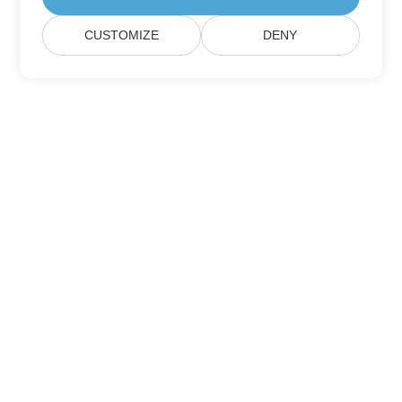
CUSTOMIZE
DENY
Trang Chủ
Các Sản Phẩm
Bản Phát Hành Mới
Giá Cả
Tài Liệu