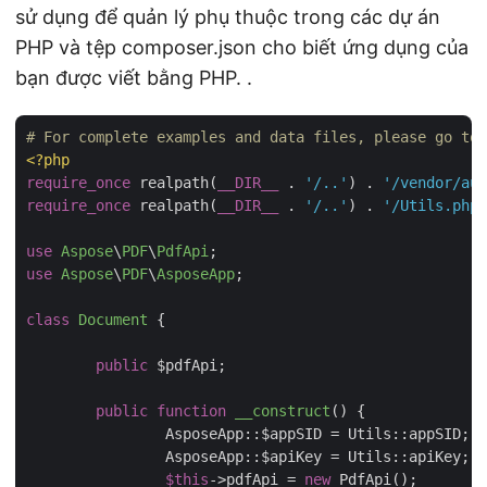
sử dụng để quản lý phụ thuộc trong các dự án
PHP và tệp composer.json cho biết ứng dụng của
bạn được viết bằng PHP. .
# For complete examples and data files, please go to 
<?php
require_once
 realpath(
__DIR__
 . 
'/..'
) . 
'/vendor/aut
require_once
 realpath(
__DIR__
 . 
'/..'
) . 
'/Utils.php'
use
Aspose
\
PDF
\
PdfApi
use
Aspose
\
PDF
\
AsposeApp
;

class
Document
{

public
 $pdfApi;

public
function
__construct
(
) 
{

		AsposeApp::$appSID = Utils::appSID;

		AsposeApp::$apiKey = Utils::apiKey;

$this
->pdfApi = 
new
 PdfApi();
