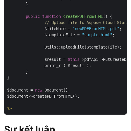
	}

public
function
createPDFFromHTML
(
) 
{

// Upload file to Aspose Cloud Storag
		$fileName = 
"newPDFFromHTML.pdf"
;

		$templateFile = 
"sample.html"
;

		Utils::uploadFile($templateFile);

		$result = 
$this
->pdfApi->PutCreateDoc
		print_r ( $result );

	}

}

$document = 
new
 Document();

$document->createPDFFromHTML();

?>
Sự kết luận