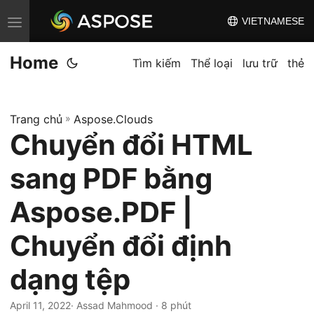
VIETNAMESE
C
h
Home
u
Tìm kiếm
Thể loại
lưu trữ
thẻ
y
ể
Trang chủ
»
Aspose.Clouds
n
Chuyển đổi HTML
đ
ổ
sang PDF bằng
i
đ
Aspose.PDF |
i
Chuyển đổi định
ề
u
dạng tệp
h
ư
April 11, 2022
· Assad Mahmood · 8 phút