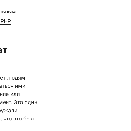
альным
 PHP
ат
ает людям
аться ими
ние или
мент. Это один
гружали
, что это был