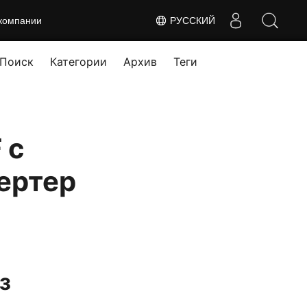
компании
РУССКИЙ
Поиск
Категории
Архив
Теги
 с
ертер
з