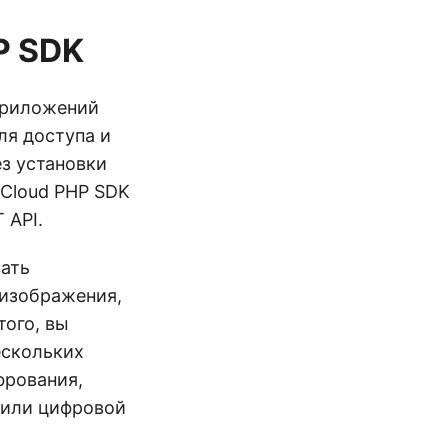
P SDK
приложений
ля доступа и
з установки
 Cloud PHP SDK
 API.
ать
 изображения,
того, вы
ескольких
фрования,
 или цифровой