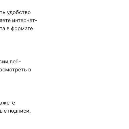
ть удобство
яете интернет-
та в формате
сии веб-
росмотреть в
можете
вые подписи,