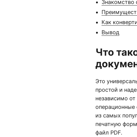
Знакомство 
Преимуществ
Как конверт
Вывод
Что так
докумен
Это универсал
простой и над
независимо от
операционные 
из самых попу
печатную форму
файл PDF.