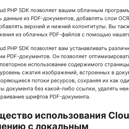
oud PHP SDK позволяет вашим облачным програм
ь данные из PDF-документов, добавлять слои OC
обавлять верхний и нижний колонтитулы. Вы так
жения из облачных PDF-файлов с помощью нашего
oud PHP SDK позволяет вам устанавливать различ
ии PDF-документов. Он позволяет оптимизироват
 повторное использование содержимого страницы
 уровень сжатия изображений, встроенных в доку
оряющиеся потоки ресурсов, сохраняя их как оди
ты документа без какой-либо ссылки, удалять не
страивание шрифтов PDF-документа.
ество использования Clou
нению с локальным