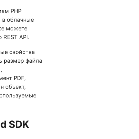
мам PHP
R в облачные
же можете
 REST API.
ные свойства
ь размер файла
,
мент PDF,
н объект,
используемые
d SDK