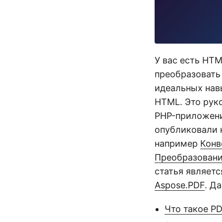
У вас есть HT
преобразовать
идеальных нав
HTML. Это рук
PHP-приложени
опубликовали 
например
Конв
Преобразование
статья являет
Aspose.PDF
. Д
Что такое P