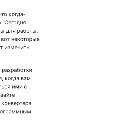
что когда-
. Сегодня
ы для работы.
о вот некоторые
т изменить
 разработки
я, когда вам
ться ими с
авайте
 конвертера
программным