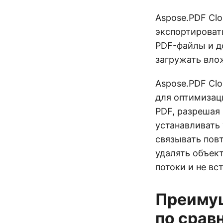
Aspose.PDF Cl
экспортироват
PDF-файлы и д
загружать вло
Aspose.PDF Cl
для оптимизац
PDF, разрешая
устанавливать
связывать повт
удалять объек
потоки и не в
Преимущ
по срав