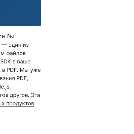
ли бы
 — один из
ом файлов
 SDK в ваше
 в PDF. Мы уже
вания PDF,
e.js
,
гое другое. Эта
ых продуктов